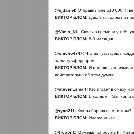
@sjdaniel:
Отправиь мне $10 000. Я ве
ВИКТОР БЛОМ:
Давай, сыграем на них
@
Vimio
_
NL
:
Сколько времени у тебя у
ВИКТОР БЛОМ:
8-9 месяцев
@
chicho4747:
Что ты чувствуешь, когд
парочку «феррари»
ВИКТОР БЛОМ:
Я стараюсь не измеря
действительно об этом думаю
@
steven1
smart:
Кто играет в омаху и 
ВИКТОР БЛОМ:
В холдем – Saniker, а
@
ryan211:
Как ты борешься с тилтом?
ВИКТОР БЛОМ:
Иногда никак
@
ffooonk
:
Можешь попросить FTP верн