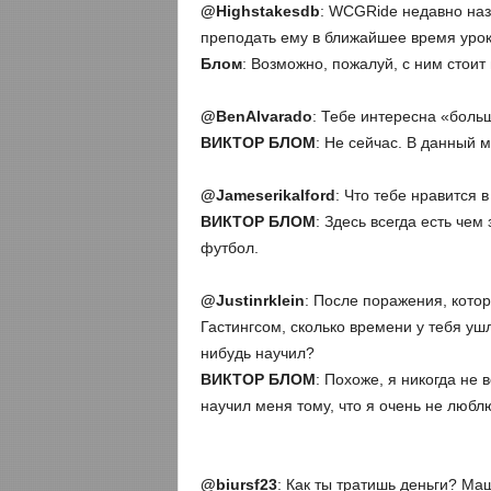
@
Highstakesdb
: WCGRide недавно на
преподать ему в ближайшее время уро
Блом
: Возможно, пожалуй, с ним стоит
@
BenAlvarado
: Тебе интересна «боль
ВИКТОР БЛОМ
: Не сейчас. В данный 
@
Jameserikalford
: Что тебе нравится 
ВИКТОР БЛОМ
: Здесь всегда есть че
футбол.
@
Justinrklein
: После поражения, кото
Гастингсом, сколько времени у тебя уш
нибудь научил?
ВИКТОР БЛОМ
: Похоже, я никогда не
научил меня тому, что я очень не любл
@
biursf
23
: Как ты тратишь деньги? М