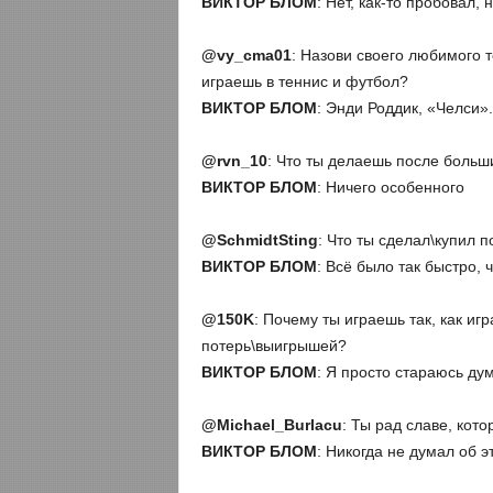
ВИКТОР БЛОМ
: Нет, как-то пробовал,
@
vy
_
cma
01
: Назови своего любимого 
играешь в теннис и футбол?
ВИКТОР БЛОМ
: Энди Роддик, «Челси»
@
rvn_10
: Что ты делаешь после боль
ВИКТОР БЛОМ
: Ничего особенного
@
SchmidtSting
: Что ты сделал\купил по
ВИКТОР БЛОМ
: Всё было так быстро, 
@150K
: Почему ты играешь так, как иг
потерь\выигрышей?
ВИКТОР БЛОМ
: Я просто стараюсь дум
@
Michael_
Burlacu
: Ты рад славе, кот
ВИКТОР БЛОМ
: Никогда не думал об э