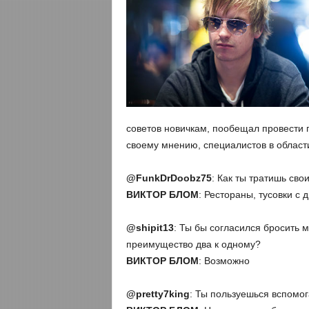
советов новичкам, пообещал провести п
своему мнению, специалистов в област
@
FunkDrDoobz75
: Как ты тратишь сво
ВИКТОР БЛОМ
: Рестораны, тусовки с 
@
shipit
13
: Ты бы согласился бросить 
преимущество два к одному?
ВИКТОР БЛОМ
: Возможно
@
pretty
7
king
: Ты пользуешься вспомо