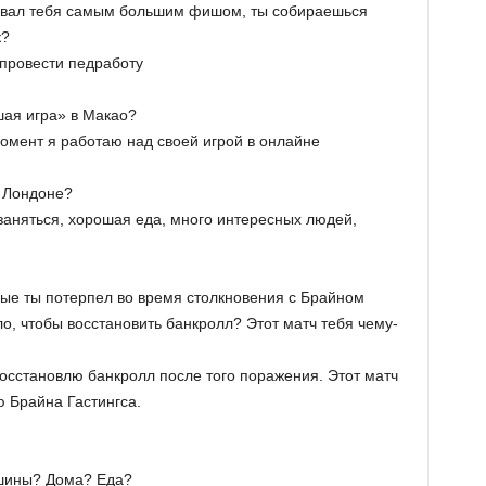
звал тебя самым большим фишом, ты собираешься
к?
 провести педработу
шая игра» в Макао?
момент я работаю над своей игрой в онлайне
в Лондоне?
м заняться, хорошая еда, много интересных людей,
рые ты потерпел во время столкновения с Брайном
ло, чтобы восстановить банкролл? Этот матч тебя чему-
 восстановлю банкролл после того поражения. Этот матч
ю Брайна Гастингса.
ашины? Дома? Еда?