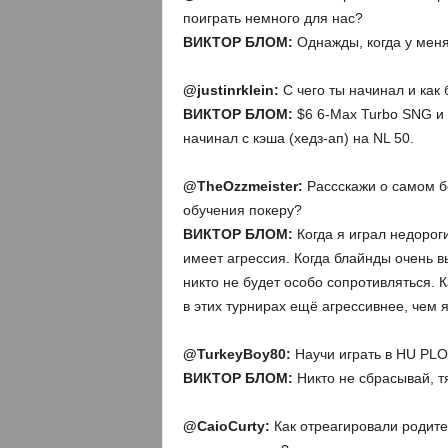
поиграть немного для нас?
ВИКТОР БЛОМ:
Однажды, когда у меня
@
justinrklein:
С чего ты начинал и как
ВИКТОР БЛОМ:
$6 6-Max Turbo SNG и 
начинал с кэша (хедз-ап) на NL 50.
@TheOzzmeister:
Рассскажи о самом б
обучения покеру?
ВИКТОР БЛОМ:
Когда я играл недорог
имеет агрессия. Когда блайнды очень в
никто не будет особо сопротивляться. К
в этих турнирах ещё агрессивнее, чем 
@
TurkeyBoy80:
Научи играть в HU PLO
ВИКТОР БЛОМ:
Никто не сбрасывай, т
@
CaioCurty
:
Как отреагировали родител