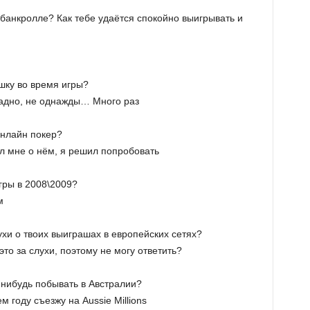
м банкролле? Как тебе удаётся спокойно выигрывать и
шку во время игры?
адно, не однажды… Много раз
онлайн покер?
л мне о нём, я решил попробовать
гры в 2008\2009?
м
хи о твоих выиграшах в европейских сетях?
то за слухи, поэтому не могу ответить?
-нибудь побывать в Австралии?
году съезжу на Aussie Millions