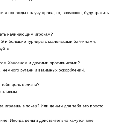
ли я однажды получу права, то, возможно, буду тратить
дать начинающим игрокам?
NG и большие турниры с маленькими бай-инами,
вуйте
Гасом Хансеном и другими противниками?
и, немного ругани и взаимных оскорблений.
 тебя цель в жизни?
частливым
гда играешь в покер? Или деньги для тебя это просто
дине. Иногда деньги действительно кажутся мне