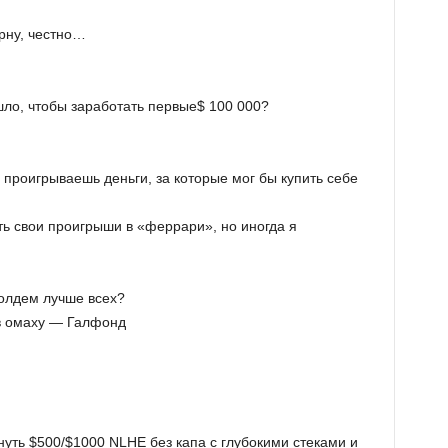
рну, честно…
шло, чтобы заработать первые$ 100 000?
а проигрываешь деньги, за которые мог бы купить себе
ть свои проигрыши в «феррари», но иногда я
холдем лучше всех?
 в омаху — Галфонд
уть $500/$1000 NLHE без капа с глубокими стеками и