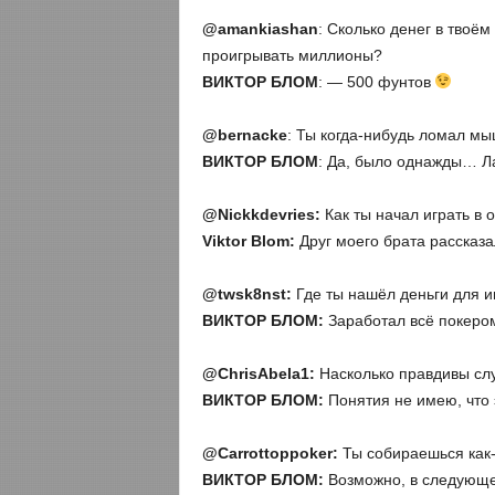
@
amankiashan
: Сколько денег в твоё
проигрывать миллионы?
ВИКТОР БЛОМ
: — 500 фунтов
@
bernacke
: Ты когда-нибудь ломал мы
ВИКТОР БЛОМ
: Да, было однажды… Л
@
Nickkdevries:
Как ты начал играть в 
Viktor
Blom:
Друг моего брата рассказа
@
twsk8
nst:
Где ты нашёл деньги для и
ВИКТОР БЛОМ:
Заработал всё покеро
@
ChrisAbela1:
Насколько правдивы слу
ВИКТОР БЛОМ:
Понятия не имею, что э
@
Carrottoppoker
:
Ты собираешься как
ВИКТОР БЛОМ:
Возможно, в следующем 