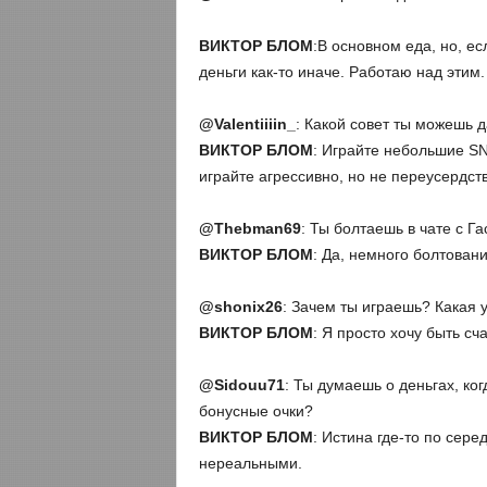
ВИКТОР БЛОМ
:В основном еда, но, ес
деньги как-то иначе. Работаю над этим.
@
Valentiiiin_
: Какой совет ты можешь 
ВИКТОР БЛОМ
: Играйте небольшие S
играйте агрессивно, но не переусердст
@
Thebman69
: Ты болтаешь в чате с 
ВИКТОР БЛОМ
: Да, немного болтован
@
shonix26
: Зачем ты играешь? Какая у
ВИКТОР БЛОМ
: Я просто хочу быть с
@
Sidouu71
: Ты думаешь о деньгах, ко
бонусные очки?
ВИКТОР БЛОМ
: Истина где-то по сере
нереальными.