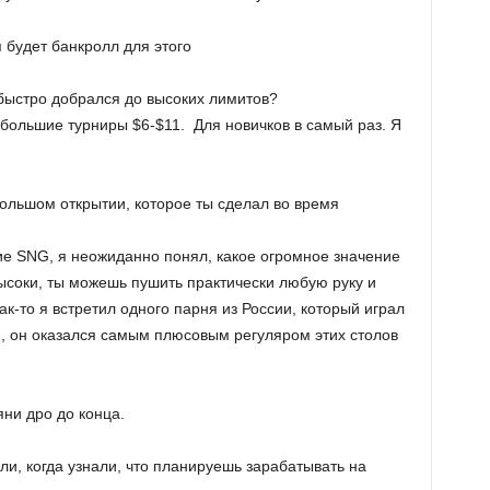
 будет банкролл для этого
 быстро добрался до высоких лимитов?
большие турниры $6-$11. Для новичков в самый раз. Я
ольшом открытии, которое ты сделал во время
ие SNG, я неожиданно понял, какое огромное значение
ысоки, ты можешь пушить практически любую руку и
ак-то я встретил одного парня из России, который играл
я, он оказался самым плюсовым регуляром этих столов
яни дро до конца.
и, когда узнали, что планируешь зарабатывать на