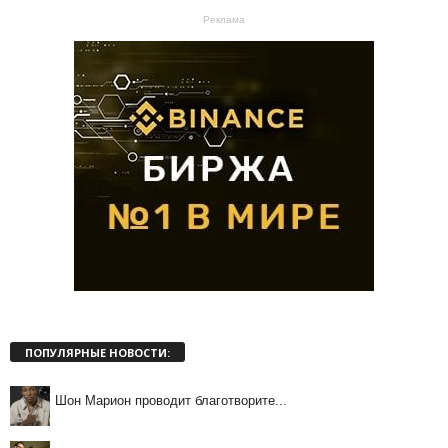
Реклама
ПОПУЛЯРНЫЕ НОВОСТИ:
Шон Марион проводит благотворите...