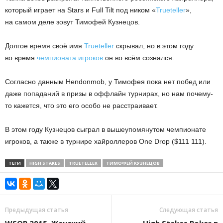
который играет на Stars и Full Tilt под ником «
Trueteller
»,
на самом деле зовут Тимофей Кузнецов.
Долгое время своё имя
Trueteller
скрывал, но в этом году
во время
чемпионата игроков
он во всём сознался.
Согласно данным Hendonmob, у Тимофея пока нет побед или
даже попаданий в призы в оффлайн турнирах, но нам почему-
то кажется, что это его особо не расстраивает.
В этом году Кузнецов сыграл в вышеупомянутом чемпионате
игроков, а также в турнире хайроллеров One Drop ($111 111).
ТЕГИ
HIGH STAKES
TRUETELLER
ТИМОФЕЙ КУЗНЕЦОВ
Предыдущая статья
Следующая статья