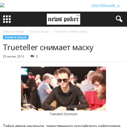
Новости покера
Покер в лицах
Trueteller снимает маску
ПОКЕР В ЛИЦАХ
Trueteller снимает маску
29 июня, 2015
0
Тимофей Кузнецов
Тайна веков раскрыта: таинственного российского хайроллера,