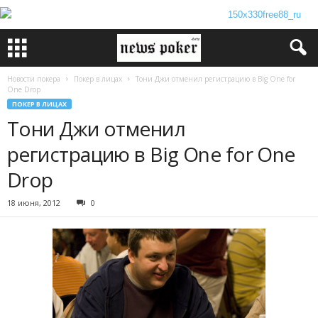
Новости покера
Покер в лицах
Тони Джи отменил регистрацию в Big One for
One Drop
ПОКЕР В ЛИЦАХ
Тони Джи отменил
регистрацию в Big One for One
Drop
18 июня, 2012
0