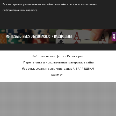
Все материалы размещенные на сайте newspoker.ru носят исключительно
информационный характер.
Работает на платформе Игроки.pro.
Перепечатка и использование материалов сайта,
без согласования с администрацией, ЗАПРЕЩЕНА!
Контакт