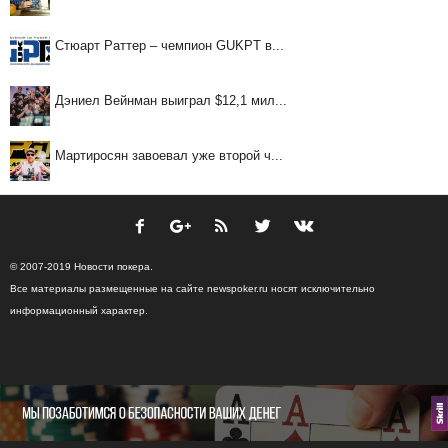
Стюарт Раттер – чемпион GUKPT в...
Дэниел Вейнман выиграл $12,1 мил...
Мартиросян завоевал уже второй ч...
© 2007-2019 Новости покера.
Все материалы размещенные на сайте newspoker.ru носят исключительно
информационный характер.