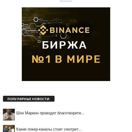
Реклама
ПОПУЛЯРНЫЕ НОВОСТИ:
Шон Марион проводит благотворите...
Какие покер-каналы стоит смотрет...