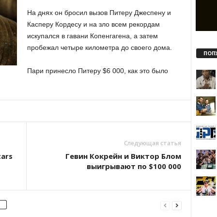
На днях он бросил вызов Питеру Джеспену и
Касперу Кордесу и на зло всем рекордам
искупался в гавани Копенгагена, а затем
пробежал четыре километра до своего дома.
ПОП
Пари принесло Питеру $6 000, как это было
Следующая статья
ars
Гевин Кокрейн и Виктор Блом
выигрывают по $100 000