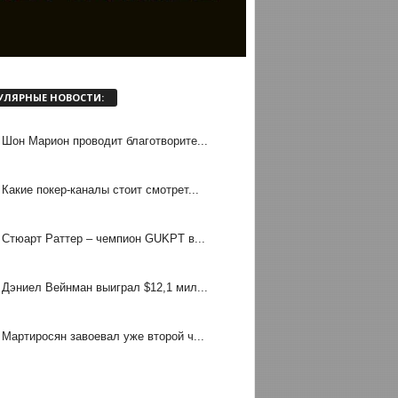
УЛЯРНЫЕ НОВОСТИ:
Шон Марион проводит благотворите...
Какие покер-каналы стоит смотрет...
Стюарт Раттер – чемпион GUKPT в...
Дэниел Вейнман выиграл $12,1 мил...
Мартиросян завоевал уже второй ч...