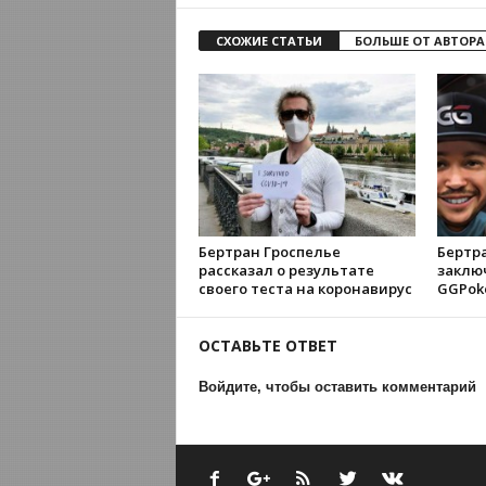
СХОЖИЕ СТАТЬИ
БОЛЬШЕ ОТ АВТОРА
Бертран Гроспелье
Бертра
рассказал о результате
заклю
своего теста на коронавирус
GGPok
ОСТАВЬТЕ ОТВЕТ
Войдите, чтобы оставить комментарий