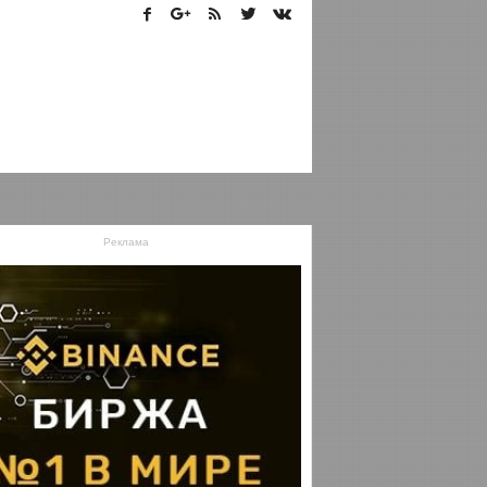
Реклама