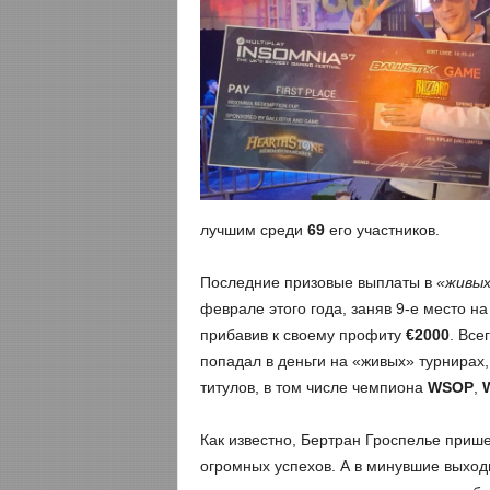
лучшим среди
69
его участников.
Последние призовые выплаты в
«живы
феврале этого года, заняв 9-е место на
прибавив к своему профиту
€2000
. Все
попадал в деньги на «живых» турнирах
титулов, в том числе чемпиона
WSOP
,
Как известно, Бертран Гроспелье пришел
огромных успехов. А в минувшие выход