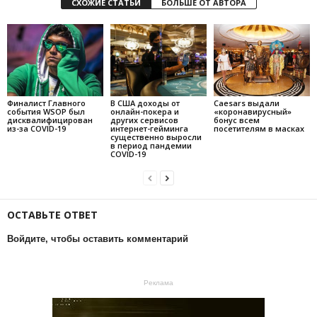
СХОЖИЕ СТАТЬИ
БОЛЬШЕ ОТ АВТОРА
Финалист Главного
В США доходы от
Caesars выдали
события WSOP был
онлайн-покера и
«коронавирусный»
дисквалифицирован
других сервисов
бонус всем
из-за COVID-19
интернет-гейминга
посетителям в масках
существенно выросли
в период пандемии
COVID-19
ОСТАВЬТЕ ОТВЕТ
Войдите, чтобы оставить комментарий
Реклама