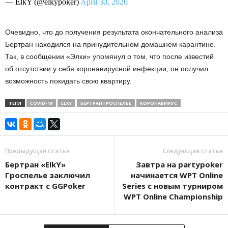
— ElkY (@elkypoker)
April 30, 2020
Очевидно, что до получения результата окончательного анализа
Бертран находился на принудительном домашнем карантине.
Так, в сообщении «Элки» упомянул о том, что после известий
об отсутствии у себя коронавирусной инфекции, он получил
возможность покидать свою квартиру.
ТЕГИ
COVID-19
ELKY
БЕРТРАН ГРОСПЕЛЬЕ
КОРОНАВИРУС
Предыдущая статья
Следующая статья
Бертран «ElkY»
Завтра на partypoker
Гроспелье заключил
начинается WPT Online
контракт с GGPoker
Series с новым турниром
WPT Online Championship