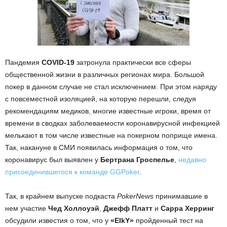
Пандемия
COVID-19
затронула практически все сферы
общественной жизни в различных регионах мира. Большой
покер в данном случае не стал исключением. При этом наряду
с повсеместной изоляцией, на которую перешли, следуя
рекомендациям медиков, многие известные игроки, время от
времени в сводках заболеваемости коронавирусной инфекцией
мелькают в том числе известные на покерном поприще имена.
Так, накануне в СМИ появилась информация о том, что
коронавирус был выявлен у
Бертрана Гроспелье
,
недавно
присоединившегося к команде GGPoker
.
Так, в крайнем выпуске подкаста
PokerNews
принимавшие в
нем участие
Чед Холлоуэй
,
Джефф Платт
и
Сарра Херринг
обсудили известия о том, что у
«ElkY»
пройденный тест на