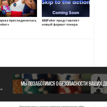
аркез присоединилась
888Poker представляет
poker»
новый формат покера
сят
Перепечатка и использование материалов сайта,