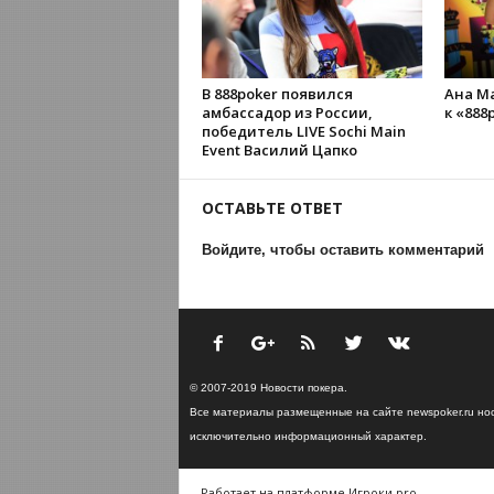
В 888poker появился
Ана М
амбассадор из России,
к «888
победитель LIVE Sochi Main
Event Василий Цапко
ОСТАВЬТЕ ОТВЕТ
Войдите, чтобы оставить комментарий
© 2007-2019 Новости покера.
Все материалы размещенные на сайте newspoker.ru но
исключительно информационный характер.
Работает на платформе Игроки.pro.