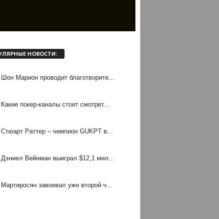
УЛЯРНЫЕ НОВОСТИ:
Шон Марион проводит благотворите...
Какие покер-каналы стоит смотрет...
Стюарт Раттер – чемпион GUKPT в...
Дэниел Вейнман выиграл $12,1 мил...
Мартиросян завоевал уже второй ч...