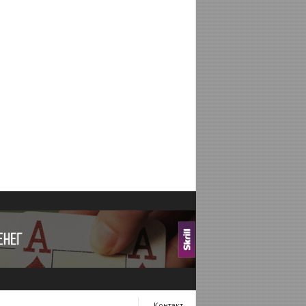
Контакт