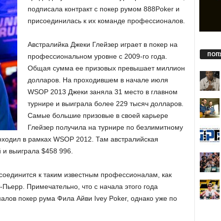
подписала контракт с покер румом 888Poker и
присоединилась к их команде профессионалов.
Австралийка Джеки Глейзер играет в покер на
ПОП
профессиональном уровне с 2009-го года.
Общая сумма ее призовых превышает миллион
долларов. На проходившем в начале июля
WSOP 2013 Джеки заняла 31 место в главном
турнире и выиграла более 229 тысяч долларов.
Самые большие призовые в своей карьере
Глейзер получила на турнире по безлимитному
оходил в рамках WSOP 2012. Там австралийская
и выиграла $458 996.
соединится к таким известным профессионалам, как
Пьерр. Примечательно, что с начала этого года
лов покер рума Фила Айви Ivey Poker, однако уже по