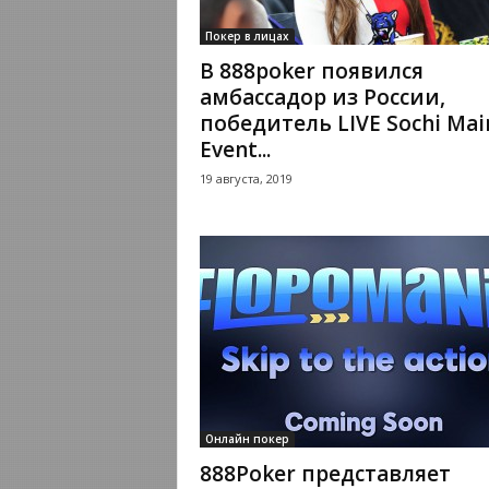
Покер в лицах
В 888poker появился
амбассадор из России,
победитель LIVE Sochi Mai
Event...
19 августа, 2019
Онлайн покер
888Poker представляет