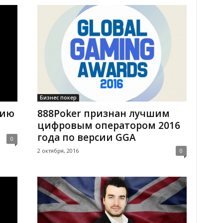
Бизнес покер
лию
888Poker признан лучшим
цифровым оператором 2016
года по версии GGA
0
2 октября, 2016
0