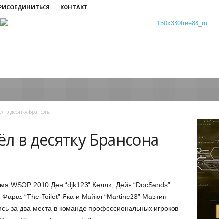
ПРИСОЕДИНИТЬСЯ
КОНТАКТ
л в десятку Брансона
л в десятку Брансона
мя WSOP 2010 Ден “djk123” Келли, Дейв “DocSands”
 Фараз “The-Toilet” Яка и Майкл “Martine23” Мартин
сь за два места в команде профессиональных игроков