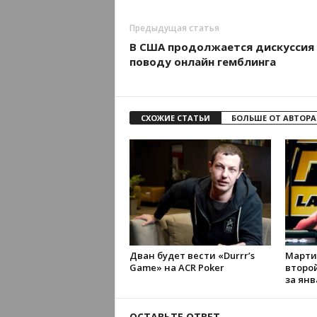
Предыдущая статья
В США продолжается дискуссия
поводу онлайн гемблинга
СХОЖИЕ СТАТЬИ
БОЛЬШЕ ОТ АВТОРА
Дван будет вести «Durrr’s
Марти
Game» на ACR Poker
второ
за янв
ОСТАВЬТЕ ОТВЕТ