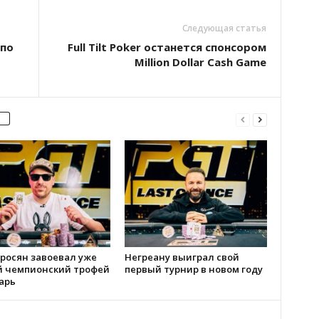
Следующая статья
 по
Full Tilt Poker останется спонсором
Million Dollar Cash Game
росян завоевал уже
Негреану выиграл свой
й чемпионский трофей
первый турнир в новом году
арь