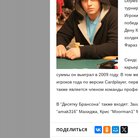
Doyles
турнир
Игроки
победи
Дену К
холдем
Фараз 
Сендс 
карьер
суммы он выиграл в 2009 году. В том ж
игроков года по версии Cardplayer, пер
также является членом команды профе
В “Десятку Брансона” также входят: За
“amak316” Махиджа, Крис “Moorman1” М
ПОДЕЛИТЬСЯ