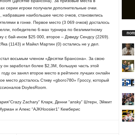
Room (Десятке Брансона). За призовые места в
ах серии игроки получали дополнительные очки.
, набравшие наибольшее число очков, становились
телями в гонке. Первое место (3 069 очков) досталось
елли, победителю 6-мах турнира по безлимитному
ПОП
у с бай-ином $25 000, второе – Дэвиду Сендсу (2269).
Яка (1143) и Майкл Мартин (0) остались не у дел.
стал восьмым членом «Десятки Брансона». За свою
у он заработал более $2,3М, большую часть этой
е году он занял второе место в рейтинге лучших онлайн
вое место досталось Стиву «gboro780» Гроссу, который
ссионалов DoylesRoom.
хария“Crazy Zachary” Кларк, Денни “ansky” Штерн, Эймит
урман и Алекс “AJKHoosier1” Кемберис