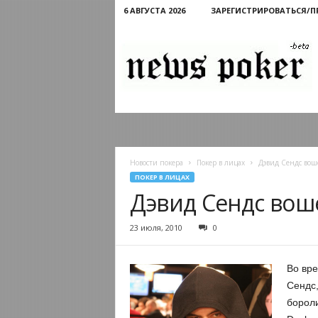
6 АВГУСТА 2026
ЗАРЕГИСТРИРОВАТЬСЯ/
Новости
покера
Новости покера
Покер в лицах
Дэвид Сендс вошё
ПОКЕР В ЛИЦАХ
Дэвид Сендс вошё
23 июля, 2010
0
Во вре
Сендс,
бороли