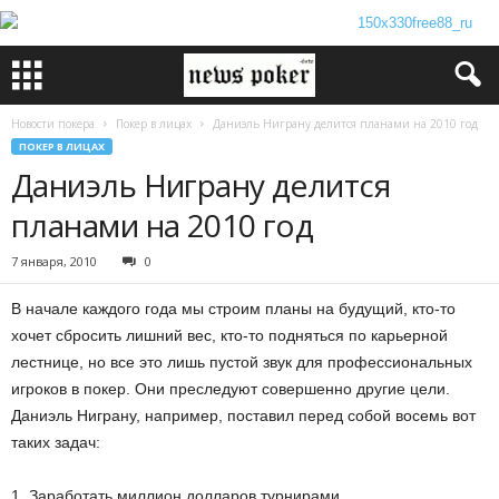
Новости покера
Покер в лицах
Даниэль Ниграну делится планами на 2010 год
ПОКЕР В ЛИЦАХ
Даниэль Ниграну делится
планами на 2010 год
7 января, 2010
0
В начале каждого года мы строим планы на будущий, кто-то
хочет сбросить лишний вес, кто-то подняться по карьерной
лестнице, но все это лишь пустой звук для профессиональных
игроков в покер. Они преследуют совершенно другие цели.
Даниэль Ниграну, например, поставил перед собой восемь вот
таких задач:
1. Заработать миллион долларов турнирами