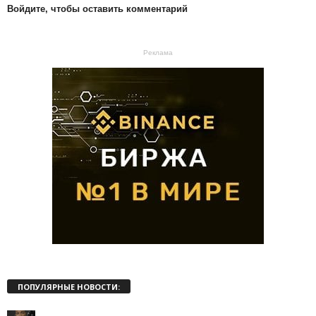
Войдите, чтобы оставить комментарий
Реклама
ПОПУЛЯРНЫЕ НОВОСТИ: