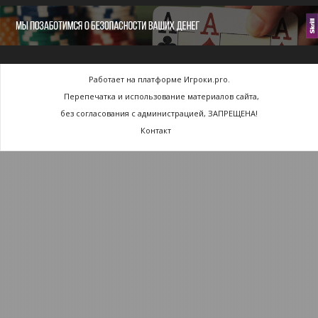
Работает на платформе Игроки.pro.
Перепечатка и использование материалов сайта,
без согласования с администрацией, ЗАПРЕЩЕНА!
Контакт