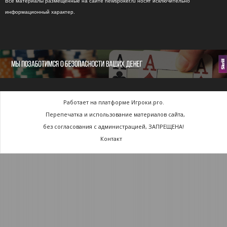
Все материалы размещенные на сайте newspoker.ru носят исключительно
информационный характер.
Работает на платформе Игроки.pro.
Перепечатка и использование материалов сайта,
без согласования с администрацией, ЗАПРЕЩЕНА!
Контакт