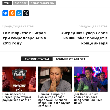
ТЕГИ
ДАГ ПОЛК
ДАНИЭЛЬ НИГРАНУ
Предыдущая статья
Следующая статья
Том Маркезе выиграл
Очередная Супер Серия
три хайроллера Aria в
на 888Poker пройдет в
2015 году
конце января
СХОЖИЕ СТАТЬИ
БОЛЬШЕ ОТ АВТОРА
Полк переиграл
Даниэль Ниграну в
Даг Полк на пике
Негреану во втором
Новый год сделал
славы покидает
раунде хедз-апа: 1-1
предложение своей
профессиональный
избраннице и получил
покер
согласие