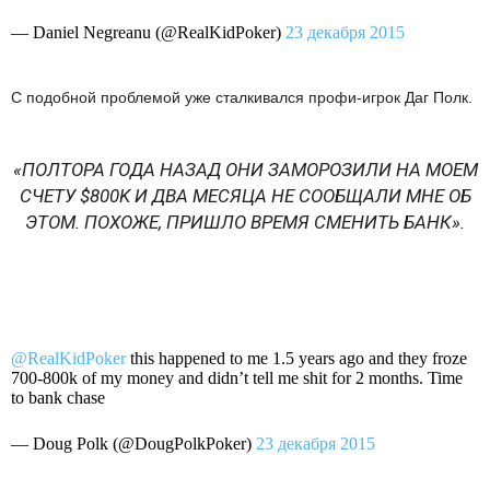
— Daniel Negreanu (@RealKidPoker)
23 декабря 2015
С подобной проблемой уже сталкивался профи-игрок Даг Полк.
«ПОЛТОРА ГОДА НАЗАД ОНИ ЗАМОРОЗИЛИ НА МОЕМ
СЧЕТУ $800K И ДВА МЕСЯЦА НЕ СООБЩАЛИ МНЕ ОБ
ЭТОМ. ПОХОЖЕ, ПРИШЛО ВРЕМЯ СМЕНИТЬ БАНК».
@RealKidPoker
this happened to me 1.5 years ago and they froze
700-800k of my money and didn’t tell me shit for 2 months. Time
to bank chase
— Doug Polk (@DougPolkPoker)
23 декабря 2015