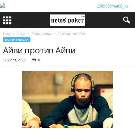
Новости покера
Покер в лицах
Айви против Айви
ПОКЕР В ЛИЦАХ
Айви против Айви
12 июля, 2012
0