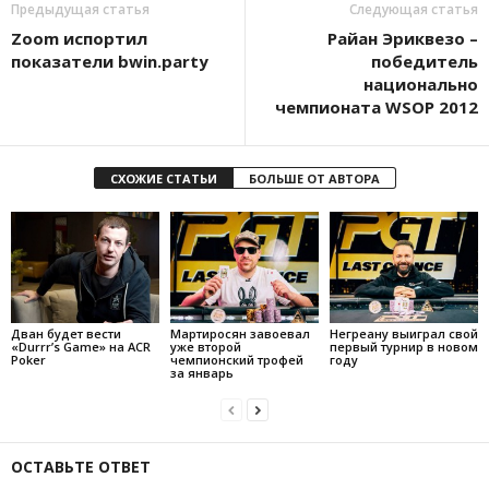
Предыдущая статья
Следующая статья
Zoom испортил
Райан Эриквезо –
показатели bwin.party
победитель
национально
чемпионата WSOP 2012
СХОЖИЕ СТАТЬИ
БОЛЬШЕ ОТ АВТОРА
Дван будет вести
Мартиросян завоевал
Негреану выиграл свой
«Durrr’s Game» на ACR
уже второй
первый турнир в новом
Poker
чемпионский трофей
году
за январь
ОСТАВЬТЕ ОТВЕТ