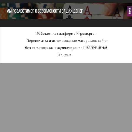
Работает на платформе Игроки.pro.
Перепечатка и использование материалов сайта,
без согласования с администрацией, ЗАПРЕЩЕНА!
Контакт