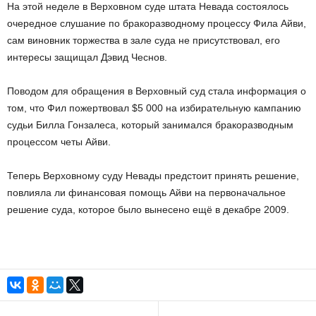
На этой неделе в Верховном суде штата Невада состоялось
очередное слушание по бракоразводному процессу Фила Айви,
сам виновник торжества в зале суда не присутствовал, его
интересы защищал Дэвид Чеснов.
Поводом для обращения в Верховный суд стала информация о
том, что Фил пожертвовал $5 000 на избирательную кампанию
судьи Билла Гонзалеса, который занимался бракоразводным
процессом четы Айви.
Теперь Верховному суду Невады предстоит принять решение,
повлияла ли финансовая помощь Айви на первоначальное
решение суда, которое было вынесено ещё в декабре 2009.