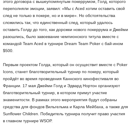
этого договора с вышеупомянутым покеррумом, Голд, которого
переполняли эмоции, заявил: «Мы с Aced хотим оставить свой
след не только в покере, но и в мире». Но обстоятельства
сложились так, что единственный след, который удалось
оставить Голду до того, как дорожки нового покеррума и Джейми
разошлись, было завоевание чемпионского титула вместе с
командой Team Aced в турнире Dream Team Poker с бай-ином
$500.
Первым проектом Голда, который он осуществит вместе с Poker
Icons, станет благотворительный турнир по покеру, который
пройдёт во время проведения Каннского кинофестиваля во
Франции. 17 мая Джейми Голд и Эдвард Нортон организуют
благотворительный турнир, в котором примут участие
знаменитости. В рамках этого мероприятия будут собраны
средства для фондов Вильгельма и Карла Мейбаха, а также для
Sunflower Children. Победитель турнира получит право участия
в главном турнире WSOP.