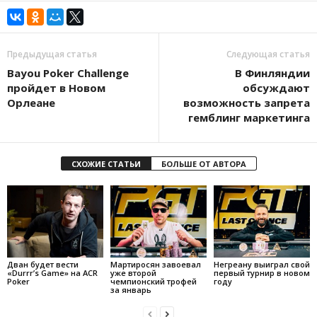
Предыдущая статья
Следующая статья
Bayou Poker Challenge
В Финляндии
пройдет в Новом
обсуждают
Орлеане
возможность запрета
гемблинг маркетинга
СХОЖИЕ СТАТЬИ
БОЛЬШЕ ОТ АВТОРА
Дван будет вести
Мартиросян завоевал
Негреану выиграл свой
«Durrr’s Game» на ACR
уже второй
первый турнир в новом
Poker
чемпионский трофей
году
за январь