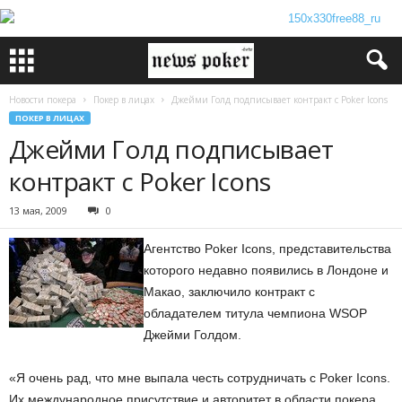
Новости покера
Покер в лицах
Джейми Голд подписывает контракт с Poker Icons
ПОКЕР В ЛИЦАХ
Джейми Голд подписывает
контракт с Poker Icons
13 мая, 2009
0
Агентство Poker Icons, представительства
которого недавно появились в Лондоне и
Макао, заключило контракт с
обладателем титула чемпиона WSOP
Джейми Голдом.
«Я очень рад, что мне выпала честь сотрудничать с Poker Icons.
Их международное присутствие и авторитет в области покера