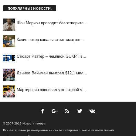
ПОПУЛЯРНЫЕ НОВОСТИ:
Шон Марион проводит благотворите...
Какие покер-каналы стоит смотрет...
Стюарт Раттер – чемпион GUKPT в...
Дэниел Вейнман выиграл $12,1 мил...
Мартиросян завоевал уже второй ч...
© 2007-2019 Новости покера.
Все материалы размещенные на сайте newspoker.ru носят исключительно