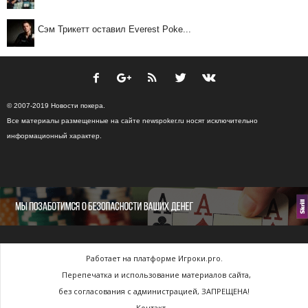
Сэм Трикетт оставил Everest Poke...
© 2007-2019 Новости покера.
Все материалы размещенные на сайте newspoker.ru носят исключительно
информационный характер.
Работает на платформе Игроки.pro.
Перепечатка и использование материалов сайта,
без согласования с администрацией, ЗАПРЕЩЕНА!
Контакт