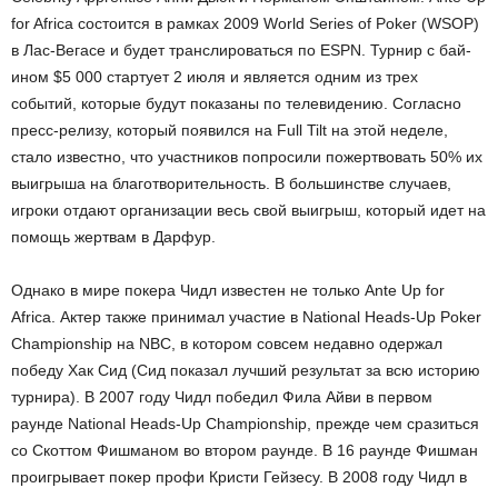
for Africa состоится в рамках 2009 World Series of Poker (WSOP)
в Лас-Вегасе и будет транслироваться по ESPN. Турнир с бай-
ином $5 000 стартует 2 июля и является одним из трех
событий, которые будут показаны по телевидению. Согласно
пресс-релизу, который появился на Full Tilt на этой неделе,
стало известно, что участников попросили пожертвовать 50% их
выигрыша на благотворительность. В большинстве случаев,
игроки отдают организации весь свой выигрыш, который идет на
помощь жертвам в Дарфур.
Однако в мире покера Чидл известен не только Ante Up for
Africa. Актер также принимал участие в National Heads-Up Poker
Championship на NBC, в котором совсем недавно одержал
победу Хак Сид (Сид показал лучший результат за всю историю
турнира). В 2007 году Чидл победил Фила Айви в первом
раунде National Heads-Up Championship, прежде чем сразиться
со Скоттом Фишманом во втором раунде. В 16 раунде Фишман
проигрывает покер профи Кристи Гейзесу. В 2008 году Чидл в