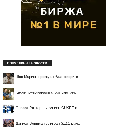
ПОПУЛЯРНЫЕ НОВОСТИ:
Шон Марион проводит благотворите...
Какие покер-каналы стоит смотрет...
Стюарт Раттер – чемпион GUKPT в...
Дэниел Вейнман выиграл $12,1 мил...