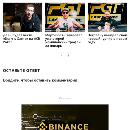
Дван будет вести
Мартиросян завоевал
Негреану выиграл свой
«Durrr’s Game» на ACR
уже второй
первый турнир в новом
Poker
чемпионский трофей
году
за январь
ОСТАВЬТЕ ОТВЕТ
Войдите, чтобы оставить комментарий
Реклама