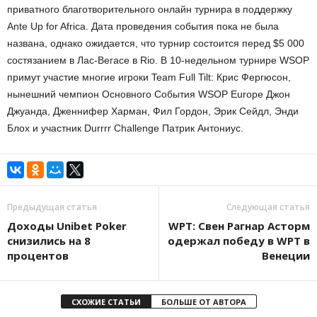
приватного благотворительного онлайн турнира в поддержку
Ante Up for Africa. Дата проведения события пока не была
названа, однако ожидается, что турнир состоится перед $5 000
состязанием в Лас-Вегасе в Rio. В 10-недельном турнире WSOP
примут участие многие игроки Team Full Tilt: Крис Фергюсон,
нынешний чемпион Основного События WSOP Europe Джон
Джуанда, Дженнифер Харман, Фил Гордон, Эрик Сейдл, Энди
Блох и участник Durrrr Challenge Патрик Антониус.
Предыдущая статья
Следующая статья
Доходы Unibet Poker
WPT: Свен Рагнар Асторм
снизились на 8
одержал победу в WPT в
процентов
Венеции
СХОЖИЕ СТАТЬИ
БОЛЬШЕ ОТ АВТОРА