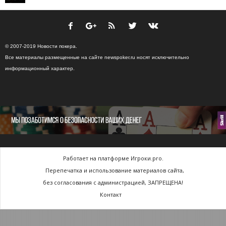
© 2007-2019 Новости покера.
Все материалы размещенные на сайте newspoker.ru носят исключительно
информационный характер.
Работает на платформе Игроки.pro.
Перепечатка и использование материалов сайта,
без согласования с администрацией, ЗАПРЕЩЕНА!
Контакт