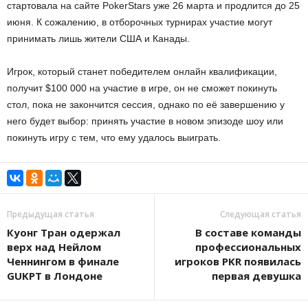
стартовала на сайте PokerStars уже 26 марта и продлится до 25
июня. К сожалению, в отборочных турнирах участие могут
принимать лишь жители США и Канады.
Игрок, который станет победителем онлайн квалификации,
получит $100 000 на участие в игре, он не сможет покинуть
стол, пока не закончится сессия, однако по её завершению у
него будет выбор: принять участие в новом эпизоде шоу или
покинуть игру с тем, что ему удалось выиграть.
Предыдущая статья
Следующая статья
Куонг Тран одержал
В составе команды
верх над Нейлом
профессиональных
Ченнингом в финале
игроков PKR появилась
GUKPT в Лондоне
первая девушка