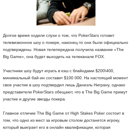
Долгое время ходили слухи о том, что
PokerStars готовит
телевизионное шоу о покере, наконец-то они были официально
подтверждены. Новая телепередача получила название «The
Big Game», она будет выходить на телеканале
FOX.
Участники шоу будут играть в кэш с блайндами $200\400,
минимальный бай-ин составит $100 000. На настоящий момент
свое участие в шоу подтвердил лишь Даниэль Ниграну, однако
представители PokerStars обещают, что в The Big Game примут
участие и другие звезды покера.
Главное отличие The Big Game от High Stakes Poker состоит в
том, что одно из мест за игровым столом достанется игроку,
который выиграет его в онлайн квалификации, которая