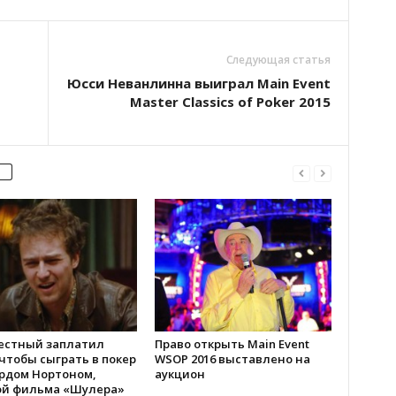
Следующая статья
Юсси Неванлинна выиграл Main Event
Master Classics of Poker 2015
естный заплатил
Право открыть Main Event
 чтобы сыграть в покер
WSOP 2016 выставлено на
ардом Нортоном,
аукцион
ой фильма «Шулера»