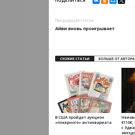
ПОДЕЛИТЬСЯ
Предыдущая статья
Айви вновь проигрывает
СХОЖИЕ СТАТЬИ
БОЛЬШЕ ОТ АВТОРА
В США пройдет аукцион
Неизв
«покерного» антиквариата
€110К,
с Эдв
звезд