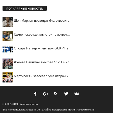
ПОПУЛЯРНЫЕ НОВОСТИ:
Шон Марион проводит благотворите...
Какие покер-каналы стоит смотрет...
Стюарт Раттер – чемпион GUKPT в...
Дэниел Вейнман выиграл $12,1 мил...
Мартиросян завоевал уже второй ч...
© 2007-2019 Новости покера.
Все материалы размещенные на сайте newspoker.ru носят исключительно