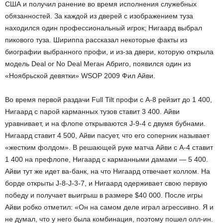
США и получил ранение во время исполнения служебных
обязанностей. За каждой из дверей с изображением туза
находился один профессиональный игрок; Нигаард выбрал
пикового туза. Шириппа рассказал некоторые факты из
биографии выбранного профи, и из-за двери, которую открыла
модель Deal or No Deal Меган Абриго, появился один из
«Ноябрьской девятки» WSOP 2009 Фил Айви.
Во время первой раздачи Full Tilt профи с A-8 рейзит до 1 400,
Нигаард с парой карманных тузов ставит 3 400. Айви
уравнивает, и на флопе открываются J-9-4 с двумя бубнами.
Нигаард ставит 4 500, Айви пасует, что его соперник называет
«жестким фолдом». В решающей руке матча Айви с A-4 ставит
1 400 на префлопе, Нигаард с карманными дамами — 5 400.
Айви тут же идет ва-банк, на что Нигаард отвечает коллом. На
борде открыты J-8-J-3-7, и Нигаард одерживает свою первую
победу и получает выигрыш в размере $40 000. После игры
Айви робко отметил: «Он на самом деле играл агрессивно. Я и
не думал, что у него была комбинация, поэтому пошел олл-ин.