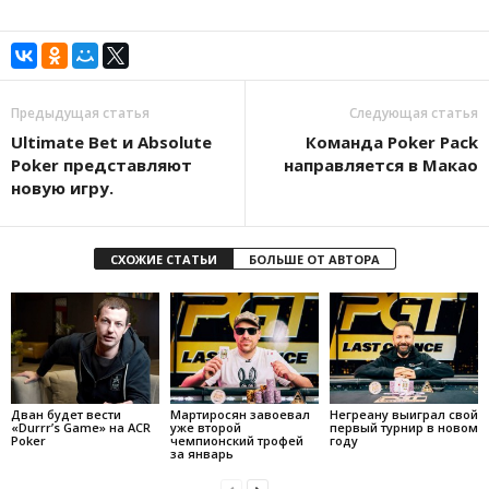
Предыдущая статья
Следующая статья
Ultimate Bet и Absolute
Команда Poker Pack
Poker представляют
направляется в Макао
новую игру.
СХОЖИЕ СТАТЬИ
БОЛЬШЕ ОТ АВТОРА
Дван будет вести
Мартиросян завоевал
Негреану выиграл свой
«Durrr’s Game» на ACR
уже второй
первый турнир в новом
Poker
чемпионский трофей
году
за январь