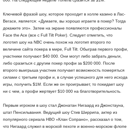
000. На следующей неделе Топель сразится за $1М.
Ключевой фразой шоу, которое проходит в холле казино в Лас-
Вегасе, является: «Думаете, вы хорошо играете в покер? Тогда
докажите это». Затем на экране появляются профессионалы
Face the Ace (все с Full Tilt Poker). Следует отметить, что
логотип шоу на NBC очень похож на логотип второго по
величине сайта покера в мире, Full Tilt. Обыграв первого профи,
участники получают $40 000. Они могут либо забрать деньги,
либо сразиться с другим покер профи за $200 000. После
второго выигрыша участник получает возможность померяться
силами с третьим профи и, в случае успешного для него исхода
игры, получить $1М. Если же он проигрывает, то покидает шоу
ни с чем, а профи жертвует $10 000 на благотворительность.
Первым игроком в шоу стал Джонатан Нигаард из Джонстауна,
штат Пенсильвания. Ведущий шоу Стив Ширрипа, актер из
популярного сериала HBO «Клан Сопрано», рассказал о том,
что Нигаард служил в морской пехоте и военно-морском флопе