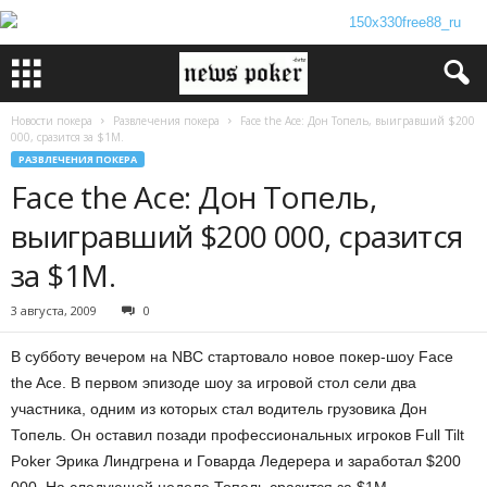
Новости покера
Развлечения покера
Face the Ace: Дон Топель, выигравший $200
000, сразится за $1М.
РАЗВЛЕЧЕНИЯ ПОКЕРА
Face the Ace: Дон Топель,
выигравший $200 000, сразится
за $1М.
3 августа, 2009
0
В субботу вечером на NBC стартовало новое покер-шоу Face
the Ace. В первом эпизоде шоу за игровой стол сели два
участника, одним из которых стал водитель грузовика Дон
Топель. Он оставил позади профессиональных игроков Full Tilt
Poker Эрика Линдгрена и Говарда Ледерера и заработал $200