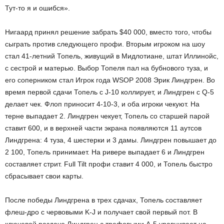
Тут-то я и ошибся».
Нигаард принял решение забрать $40 000, вместо того, чтобы
сыграть против следующего профи. Вторым игроком на шоу
стал 41-летний Топель, живущий в Мидлотиане, штат Иллинойс,
с сестрой и матерью. Выбор Топеля пал на бубнового туза, и
его соперником стал Игрок года WSOP 2008 Эрик Линдгрен. Во
время первой сдачи Топель с J-10 коллирует, и Линдгрен с Q-5
делает чек. Флоп приносит 4-10-3, и оба игроки чекуют. На
терне выпадает 2. Линдгрен чекует, Топель со старшей парой
ставит 600, и в верхней части экрана появляются 11 аутсов
Линдгрена: 4 туза, 4 шестерки и 3 дамы. Линдгрен повышает до
2 100, Топель принимает. На ривере выпадает 6 и Линдгрен
составляет стрит. Full Tilt профи ставит 4 000, и Топель быстро
сбрасывает свои карты.
После победы Линдгрена в трех сдачах, Топель составляет
флеш-дро с червовыми K-J и получает свой первый пот. В