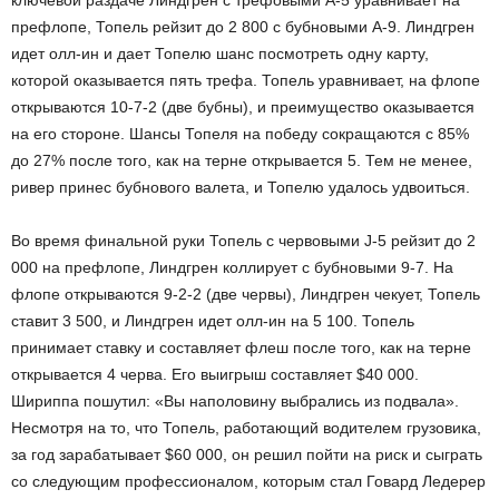
ключевой раздаче Линдгрен с трефовыми A-5 уравнивает на
префлопе, Топель рейзит до 2 800 с бубновыми A-9. Линдгрен
идет олл-ин и дает Топелю шанс посмотреть одну карту,
которой оказывается пять трефа. Топель уравнивает, на флопе
открываются 10-7-2 (две бубны), и преимущество оказывается
на его стороне. Шансы Топеля на победу сокращаются с 85%
до 27% после того, как на терне открывается 5. Тем не менее,
ривер принес бубнового валета, и Топелю удалось удвоиться.
Во время финальной руки Топель с червовыми J-5 рейзит до 2
000 на префлопе, Линдгрен коллирует с бубновыми 9-7. На
флопе открываются 9-2-2 (две червы), Линдгрен чекует, Топель
ставит 3 500, и Линдгрен идет олл-ин на 5 100. Топель
принимает ставку и составляет флеш после того, как на терне
открывается 4 черва. Его выигрыш составляет $40 000.
Шириппа пошутил: «Вы наполовину выбрались из подвала».
Несмотря на то, что Топель, работающий водителем грузовика,
за год зарабатывает $60 000, он решил пойти на риск и сыграть
со следующим профессионалом, которым стал Говард Ледерер