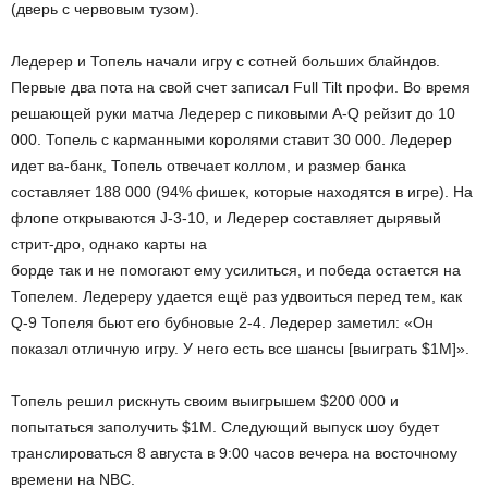
(дверь с червовым тузом).
Ледерер и Топель начали игру с сотней больших блайндов.
Первые два пота на свой счет записал Full Tilt профи. Во время
решающей руки матча Ледерер с пиковыми A-Q рейзит до 10
000. Топель с карманными королями ставит 30 000. Ледерер
идет ва-банк, Топель отвечает коллом, и размер банка
составляет 188 000 (94% фишек, которые находятся в игре). На
флопе открываются J-3-10, и Ледерер составляет дырявый
стрит-дро, однако карты на
борде так и не помогают ему усилиться, и победа остается на
Топелем. Ледереру удается ещё раз удвоиться перед тем, как
Q-9 Топеля бьют его бубновые 2-4. Ледерер заметил: «Он
показал отличную игру. У него есть все шансы [выиграть $1М]».
Топель решил рискнуть своим выигрышем $200 000 и
попытаться заполучить $1М. Следующий выпуск шоу будет
транслироваться 8 августа в 9:00 часов вечера на восточному
времени на NBC.