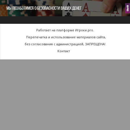
Работает на платформе Игроки.pro.
Перепечатка и использование материалов сайта,
без согласования с администрацией, ЗАПРЕЩЕНА!
Контакт