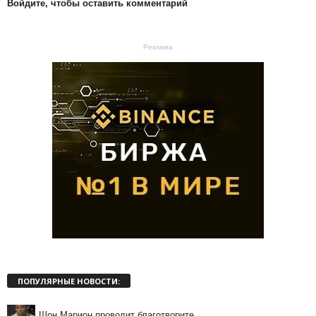
Войдите, чтобы оставить комментарий
Реклама
ПОПУЛЯРНЫЕ НОВОСТИ:
Шон Марион проводит благотворите...