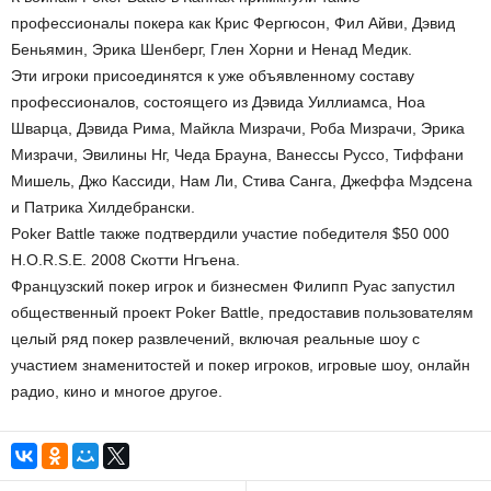
профессионалы покера как Крис Фергюсон, Фил Айви, Дэвид
Беньямин, Эрика Шенберг, Глен Хорни и Ненад Медик.
Эти игроки присоединятся к уже объявленному составу
профессионалов, состоящего из Дэвида Уиллиамса, Ноа
Шварца, Дэвида Рима, Майкла Мизрачи, Роба Мизрачи, Эрика
Мизрачи, Эвилины Нг, Чеда Брауна, Ванессы Руссо, Тиффани
Мишель, Джо Кассиди, Нам Ли, Стива Санга, Джеффа Мэдсена
и Патрика Хилдебрански.
Poker Battle также подтвердили участие победителя $50 000
H.O.R.S.E. 2008 Скотти Нгъена.
Французский покер игрок и бизнесмен Филипп Руас запустил
общественный проект Poker Battle, предоставив пользователям
целый ряд покер развлечений, включая реальные шоу с
участием знаменитостей и покер игроков, игровые шоу, онлайн
радио, кино и многое другое.