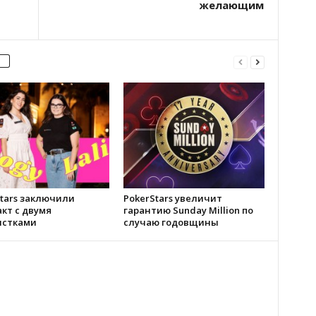
желающим
tars заключили
PokerStars увеличит
кт с двумя
гарантию Sunday Million по
истками
случаю годовщины