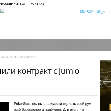
ПРИСОЕДИНИТЬСЯ
КОНТАКТ
или контракт с Jumio Netverify
чили контракт с Jumio
PokerStars полны решимости сделать свой рум
ещё безопаснее и надёжнее. Для этого им