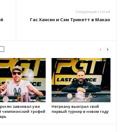
Следующая статья
шё
Гас Хансен и Сэм Трикетт в Макао
росян завоевал уже
Негреану выиграл свой
й чемпионский трофей
первый турнир в новом году
арь