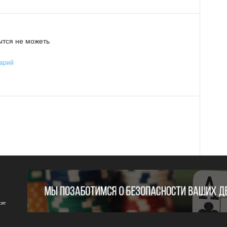
ытся не можеть
тарий
сят