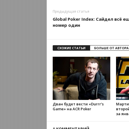
Предыдущая статья
Global Poker Index: Сайдел всё е
номер один
СХОЖИЕ СТАТЬИ
БОЛЬШЕ ОТ АВТОРА
Дван будет вести «Durrr’s
Марти
Game» на ACR Poker
второ
за янв
1 КОММЕНТАРИЙ