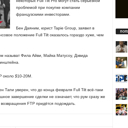
некоторых Full Tilt Pro могут стать серьёзной
проблемой при покупке компании
французскими инвесторами.
Бен Даяним, юрист Tapie Group, заявил в
ПОП
нсовое положение Full Tilt оказалось гораздо хуже, чем
ним называт Фила Айви, Майка Матусоу, Дэвида
ринштейна.
P около
$
10-20М.
 Тапи уверен, что до конца февраля Full Tilt всё-таки
ешное завершение сделки не означает, что рум сразу же
о возвращения FTP придётся подождать.