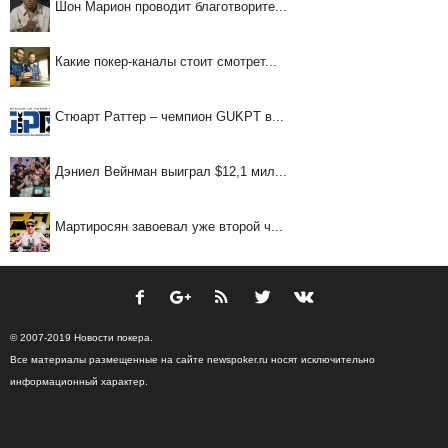
Шон Марион проводит благотворите...
Какие покер-каналы стоит смотрет...
Стюарт Раттер – чемпион GUKPT в...
Дэниел Вейнман выиграл $12,1 мил...
Мартиросян завоевал уже второй ч...
© 2007-2019 Новости покера.
Все материалы размещенные на сайте newspoker.ru носят исключительно
информационный характер.