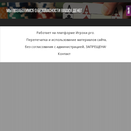
Работает на платформе Игроки.pro.
Перепечатка и использование материалов сайта,
без согласования с администрацией, ЗАПРЕЩЕНА!
Контакт