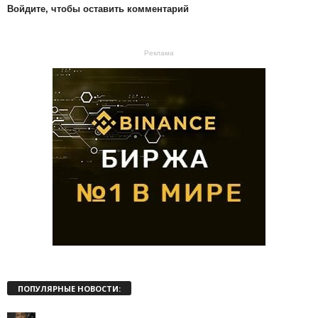
Войдите, чтобы оставить комментарий
Реклама
ПОПУЛЯРНЫЕ НОВОСТИ: