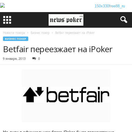
Новости покера
Бизнес покер
Betfair переезжает на iPoker
БИЗНЕС ПОКЕР
Betfair переезжает на iPoker
9 января, 2013
0