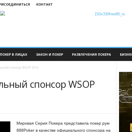
ПРИСОЕДИНИТЬСЯ
КОНТАКТ
ПОКЕР В ЛИЦАХ
ЗАКОН И ПОКЕР
РАЗВЛЕЧЕНИЯ ПОКЕРА
БИЗНЕ
льный спонсор WSOP 2016
альный спонсор WSOP
Мировая Серия Покера представила покер рум
888Poker в качестве официального спонсора на