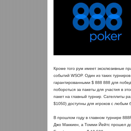
Кроме того рум имеет эксклюзивные пр
событий WSOP. Один из таких турниров 
гарантированными $ 888 888 для побед
побороться за пакеты для участия в эт
пакет на главный турнир. Сателлиты ра
$1050) доступны для игроков с любым 
В прошлом году в главном турнире 888P
Джо Маккиен, а Томми Йейтс прошел дол