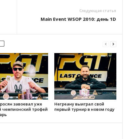
Следующая статья
Main Event WSOP 2010: день 1D
росян завоевал уже
Негреану выиграл свой
й чемпионский трофей
первый турнир в новом году
арь