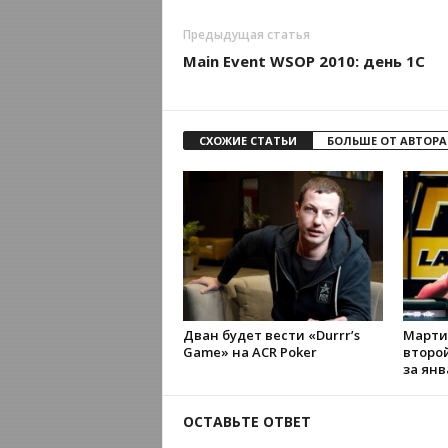
Предыдущая статья
Main Event WSOP 2010: день 1С
СХОЖИЕ СТАТЬИ
БОЛЬШЕ ОТ АВТОРА
Дван будет вести «Durrr’s
Марти
Game» на ACR Poker
второ
за янв
ОСТАВЬТЕ ОТВЕТ