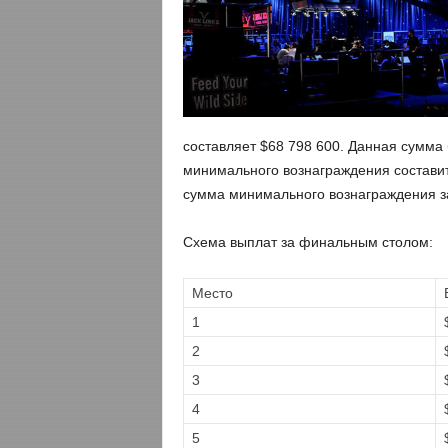
составляет $68 798 600. Данная сумма
минимального вознаграждения составит
сумма минимального вознаграждения з
Схема выплат за финальным столом:
Место
1
2
3
4
5