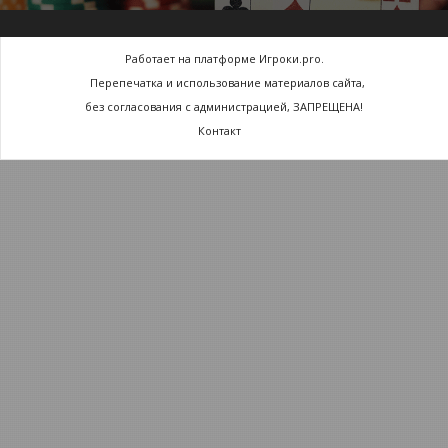
Работает на платформе Игроки.pro.
Перепечатка и использование материалов сайта,
без согласования с администрацией, ЗАПРЕЩЕНА!
Контакт