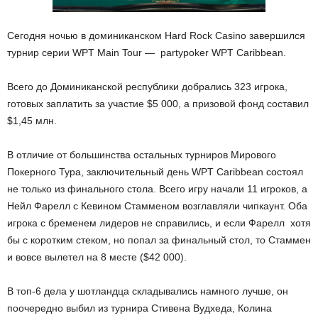
Сегодня ночью в доминиканском Hard Rock Casino завершился
турнир серии WPT Main Tour — partypoker WPT Caribbean.
Всего до Доминиканской республики добрались 323 игрока,
готовых заплатить за участие $5 000, а призовой фонд составил
$1,45 млн.
В отличие от большинства остальных турниров Мирового
Покерного Тура, заключительный день WPT Caribbean состоял
не только из финального стола. Всего игру начали 11 игроков, а
Нейл Фарелл с Кевином Стамменом возглавляли чипкаунт. Оба
игрока с бременем лидеров не справились, и если Фарелл хотя
бы с коротким стеком, но попал за финальный стол, то Стаммен
и вовсе вылетел на 8 месте ($42 000).
В топ-6 дела у шотландца складывались намного лучше, он
поочередно выбил из турнира Стивена Вудхеда, Колина