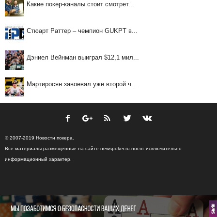
Какие покер-каналы стоит смотрет...
Стюарт Раттер – чемпион GUKPT в...
Дэниел Вейнман выиграл $12,1 мил...
Мартиросян завоевал уже второй ч...
© 2007-2019 Новости покера.
Все материалы размещенные на сайте newspoker.ru носят исключительно
информационный характер.