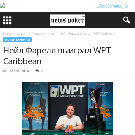
Новости покера
Покер турниры
Нейл Фарелл выиграл WPT Caribbean
ПОКЕР ТУРНИРЫ
Нейл Фарелл выиграл WPT
Caribbean
24 ноября, 2016
0