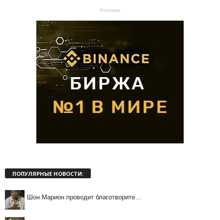
Реклама
ПОПУЛЯРНЫЕ НОВОСТИ:
Шон Марион проводит благотворите...