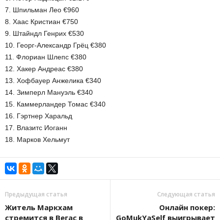
7. Шпильман Лео €960
8. Хаас Кристиан €750
9. Штайндл Генрих €530
10. Георг-Александр Грёц €380
11. Флориан Шлепс €380
12. Хакер Андреас €380
13. Хофбауер Анжелика €340
14. Зимперл Мануэль €340
15. Каммерландер Томас €340
16. Гэртнер Харальд
17. Влазитс Иоганн
18. Марков Хельмут
Предыдущая статья
Следующая статья
Житель Маркхам
Онлайн покер:
стремится в Вегас в
GoMukYaSelf выигрывает