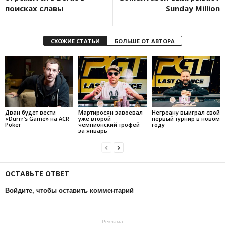
поисках славы
Sunday Million
СХОЖИЕ СТАТЬИ
БОЛЬШЕ ОТ АВТОРА
Дван будет вести
Мартиросян завоевал
Негреану выиграл свой
«Durrr’s Game» на ACR
уже второй
первый турнир в новом
Poker
чемпионский трофей
году
за январь
ОСТАВЬТЕ ОТВЕТ
Войдите, чтобы оставить комментарий
Реклама