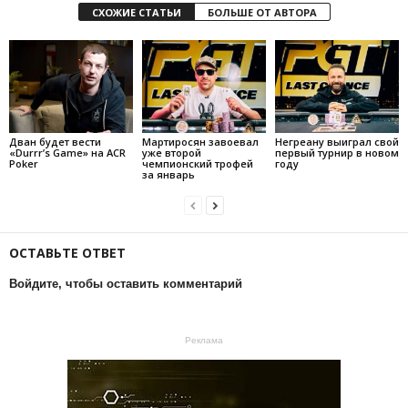
СХОЖИЕ СТАТЬИ
БОЛЬШЕ ОТ АВТОРА
Дван будет вести
Мартиросян завоевал
Негреану выиграл свой
«Durrr’s Game» на ACR
уже второй
первый турнир в новом
Poker
чемпионский трофей
году
за январь
ОСТАВЬТЕ ОТВЕТ
Войдите, чтобы оставить комментарий
Реклама