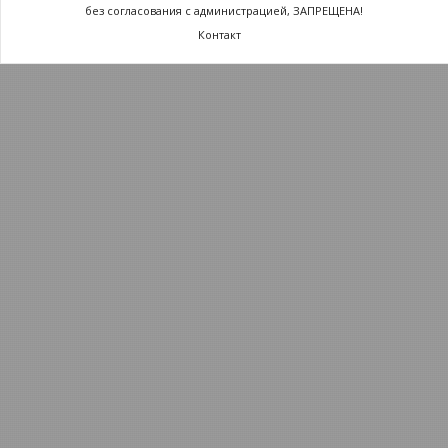
без согласования с администрацией, ЗАПРЕЩЕНА!
Контакт