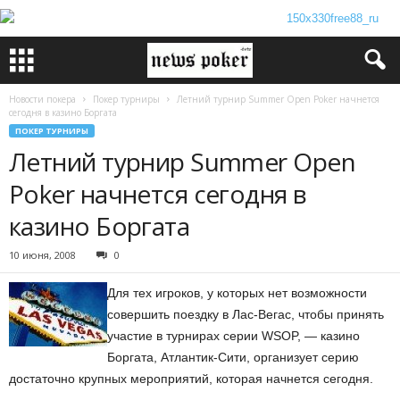
Новости покера
Покер турниры
Летний турнир Summer Open Poker начнется
сегодня в казино Боргата
ПОКЕР ТУРНИРЫ
Летний турнир Summer Open
Poker начнется сегодня в
казино Боргата
10 июня, 2008
0
Для тех игроков, у которых нет возможности
совершить поездку в Лас-Вегас, чтобы принять
участие в турнирах серии WSOP, — казино
Боргата, Атлантик-Сити, организует серию
достаточно крупных мероприятий, которая начнется сегодня.