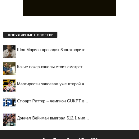
ПОПУЛЯРНЫЕ НОВОСТИ:
Шон Марион проводит благотворите...
Какие покер-каналы стоит смотрет...
Мартиросян завоевал уже второй ч...
Стюарт Раттер – чемпион GUKPT в...
Дэниел Вейнман выиграл $12,1 мил...