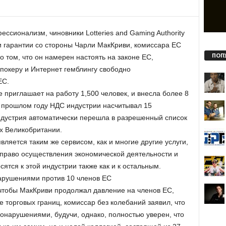
ссионализм, чиновники Lotteries and Gaming Authority
 гарантии со стороны Чарли МакКриви, комиссара ЕС
ПОП
о том, что он намерен настоять на законе ЕС,
океру и Интернет гемблингу свободно
ЕС.
 приглашает на работу 1,500 человек, и внесла более 8
в прошлом году НДС индустрии насчитывал 15
индустрия автоматически перешла в разрешенный список
х Великобритании.
является таким же сервисом, как и многие другие услуги,
 право осуществления экономической деятельности и
ятся к этой индустрии также как и к остальным.
арушениями против 10 членов ЕС
 чтобы МакКриви продолжал давление на членов ЕС,
 торговых границ, комиссар без колебаний заявил, что
онарушениями, будучи, однако, полностью уверен, что