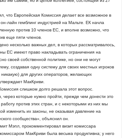
ко им самим, но и целой коллегией, состоящей из 27
, что Европейская Комиссия делает все возможное в
 он-лайн гемблинг индустрией на Мальте. ЕК начла
енную против 10 членов ЕС, и вполне возможно, что
ив еще пяти членов.
дено несколько важных дел, в которых рассматривалось,
лены ЕС имеют право накладывать ограничения на
сно своей собственной политике, но они не могут
ему, создавая одну систему для своих местных игроков
е никакую) для других операторов, желающих
 утверждает МакКриви.
о Комиссия слишком долго решала этот вопрос.
через которые нужно пройти, прежде чем донести это
работу против этих стран, и с некоторыми из них мы
ой изменить их законы, не оказывая давление на
ского сообщества», объяснил он.
мит Мэпл, прокомментировал визит комиссара
 комиссаром МакКриви была весьма продуктивна; у него