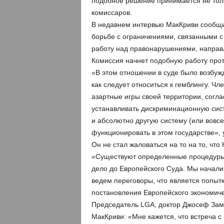
подобное решение принимается не толь
комиссаров.
В недавнем интервью МакКриви сообщил
борьбе с ограничениями, связанными с
работу над правонарушениями, направл
Комиссия начнет подобную работу прот
«В этом отношении в суде было возбуж
как следует относиться к гемблингу. Ч
азартные игры своей территории, согла
устанавливать дискриминационную сист
и абсолютно другую систему (или вовс
функционировать в этом государстве»,
Он не стал жаловаться на то на то, чт
«Существуют определенные процедуры, 
дело до Европейского Суда. Мы начали 
ведем переговоры, что является попытк
постановления Европейского экономиче
Председатель LGA, доктор Джосеф Зам
МакКриви: «Мне кажется, что встреча с