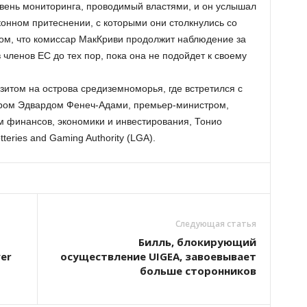
вень мониторинга, проводимый властями, и он услышал
конном притеснении, с которыми они столкнулись со
том, что комиссар МакКриви продолжит наблюдение за
членов ЕС до тех пор, пока она не подойдет к своему
зитом на острова средиземноморья, где встретился с
ором Эдвардом Фенеч-Адами, премьер-министром,
 финансов, экономики и инвестирования, Тонио
teries and Gaming Authority (LGA).
Следующая статья
Билль, блокирующий
er
осуществление UIGEA, завоевывает
больше сторонников