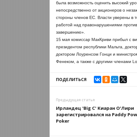
была возможность оценить высокий уро
непосредственно от акционеров о неза
стороны членов ЕС. Власти уверены в 
работой над правонарушениями против 
завершению».
15 мая комиссар МакКриви прибыл с ви
президентом республики Мальта, докт
доктором Лоуренсом Гонци и министром
Фенеком, а также с другими членами Lot
ПОДЕЛИТЬСЯ
Предыдущая статья
Ирландец 'Big C' Kиаран О'Лири
зарегистрировался на Paddy Pow
Poker