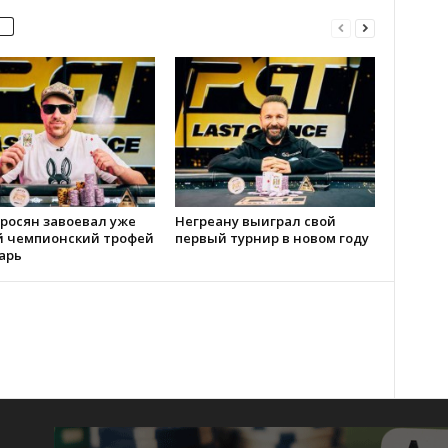
росян завоевал уже
Негреану выиграл свой
й чемпионский трофей
первый турнир в новом году
арь