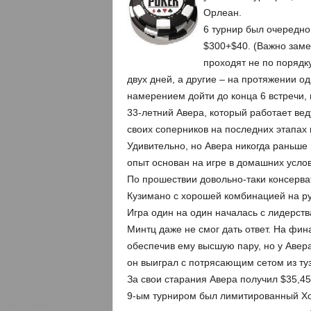
Орлеан.
6 турнир был очередно
$300+$40. (Важно заме
проходят не по порядку
двух дней, а другие – на протяжении о
намерением дойти до конца 6 встречи, 
33-летний Авера, который работает ве
своих соперников на последних этапах 
Удивительно, но Авера никогда раньше 
опыт основан на игре в домашних услов
По прошествии довольно-таки консерва
Кузимано с хорошей комбинацией на ру
Игра один на один началась с лидерст
Минтц даже не смог дать ответ. На фи
обеспечив ему высшую пару, но у Авера
он выиграл с потрясающим сетом из туз
За свои старания Авера получил $35,4
9-ым турниром был лимитированный Хол