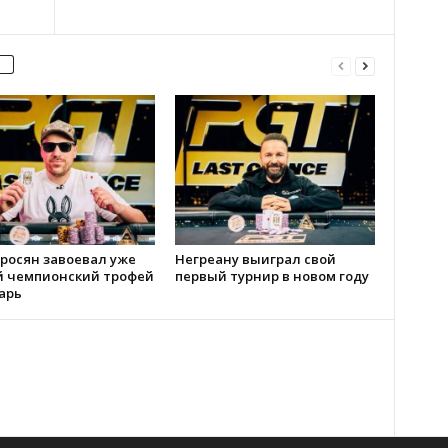
росян завоевал уже
Негреану выиграл свой
й чемпионский трофей
первый турнир в новом году
арь