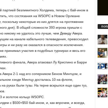
й партией безлимитного Холдема, теперь с бай-ином в
тить, что состязания на WSOPC в Новом Орлеане
, поскольку некоторые из них длятся на протяжении
ПОП
дного дня). В общей сложности 393 игрока пришли с
но никому не удалось это лучше, чем Девиду Авера.
дущим на канале кабельного телевидения, превосходил
игры и ни разу не оказался в опасности исключения.
не принимал участия в подобных турнирах и весь его
иях.
тивного финала, Авера атаковал Лу Криспино и Барри
ках.
ва Авера 2-1 над его соперником Беном Минтцом, и
нальном хэнде Минтцу досталась 10 на флопе,
 на руках были тузы. На терне вскрылся еще один туз,
ов.
53 и золотое кольцо WSOPC.
дем с $500+$50 бай-ином, и, как впрочем, и всегда,