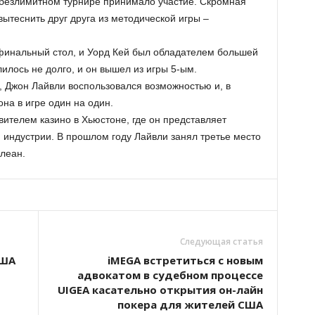
 безлимитном турнире принимало участие. Скромная
вытеснить друг друга из методической игры –
финальный стол, и Уорд Кей был обладателем большей
лилось не долго, и он вышел из игры 5-ым.
 Джон Лайвли воспользовался возможностью и, в
на в игре один на один.
ителем казино в Хьюстоне, где он представляет
 индустрии. В прошлом году Лайвли занял третье место
леан.
Следующая статья
США
iMEGA встретиться с новым
адвокатом в судебном процессе
UIGEA касательно открытия он-лайн
покера для жителей США