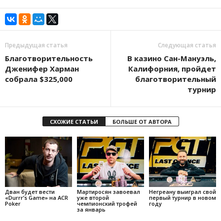
Предыдущая статья
Следующая статья
Благотворительность
В казино Сан-Мануэль,
Дженифер Харман
Калифорния, пройдет
собрала $325,000
благотворительный
турнир
СХОЖИЕ СТАТЬИ
БОЛЬШЕ ОТ АВТОРА
Дван будет вести
Мартиросян завоевал
Негреану выиграл свой
«Durrr’s Game» на ACR
уже второй
первый турнир в новом
Poker
чемпионский трофей
году
за январь