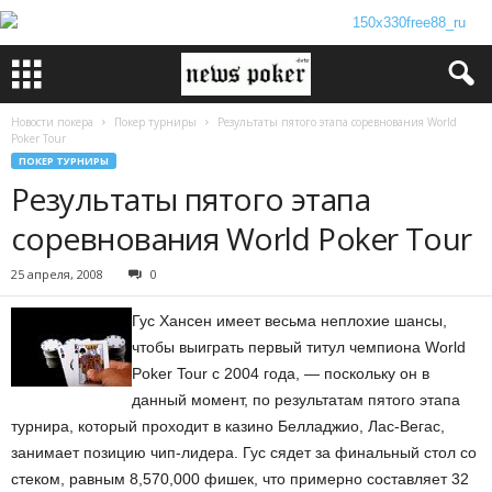
Новости покера
Покер турниры
Результаты пятого этапа соревнования World
Poker Tour
ПОКЕР ТУРНИРЫ
Результаты пятого этапа
соревнования World Poker Tour
25 апреля, 2008
0
Гус Хансен имеет весьма неплохие шансы,
чтобы выиграть первый титул чемпиона World
Poker Tour с 2004 года, — поскольку он в
данный момент, по результатам пятого этапа
турнира, который проходит в казино Белладжио, Лас-Вегас,
занимает позицию чип-лидера. Гус сядет за финальный стол со
стеком, равным 8,570,000 фишек, что примерно составляет 32