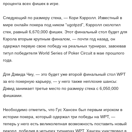
процента всех фишек в игре.
Следующий по размеру стека, — Кори Кэрролл. Известный в
мире онлайн покера под ником “ugotpzd”, Кэрролл сколотил
стек, равный 6,670,000 фишек. Этот финальный стол будет для
Кэрола вторым крупным финалом, — почти год назад, он
одержал первую свою победу на реальных турнирах, завоевав
титул победителя World Series of Poker Circuit в мае прошлого
года.
Для Дэвида Чиу, — это будет уже второй финальный стол WPT
за его покерную карьеру, — у него также неплохие шансы:
Дэвид занимает третье место по размеру стека с 6,050,000
фишками.
Необходимо отметить, что Гус Хансен был первым игроком в
истории покера, который одержал три победы на WPT, —
теперь у него есть великолепная возможность поставить новый
рекорд, победив в четырех турнирах WPT. Хансен участвовал в