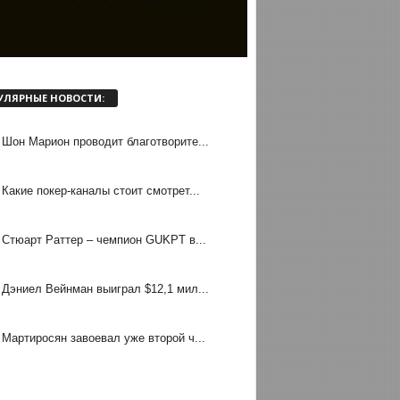
УЛЯРНЫЕ НОВОСТИ:
Шон Марион проводит благотворите...
Какие покер-каналы стоит смотрет...
Стюарт Раттер – чемпион GUKPT в...
Дэниел Вейнман выиграл $12,1 мил...
Мартиросян завоевал уже второй ч...