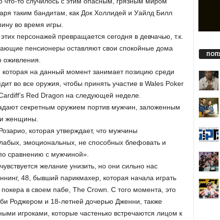
о что-то случилось с этим опасным, грязным миром
аря таким бандитам, как Док Холлидей и Уайлд Билл
пину во время игры.
этих персонажей превращается сегодня в девчачью, т.к.
учающие пенсионеры оставляют свои спокойные дома
ПОП
о оживления.
, которая на данный момент занимает позицию среди
дит во все оружия, чтобы принять участие в Wales Poker
 Cardiff’s Red Dragon на следующей неделе.
ладают секретным оружием портив мужчин, заложенным
ки женщины.
озарио, которая утверждает, что мужчины
лабых, эмоциональных, не способных блефовать и
 по сравнению с мужчиной».
увствуется желание унизить, но они сильно нас
нинг, 48, бывший парикмахер, которая начала играть
 покера в своем пабе, The Crown. С того момента, это
би Роджером и 18-летней дочерью Дженни, также
ми игроками, которые частенько встречаются лицом к