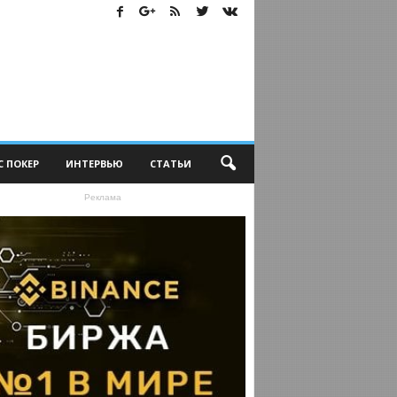
С ПОКЕР
ИНТЕРВЬЮ
СТАТЬИ
Реклама