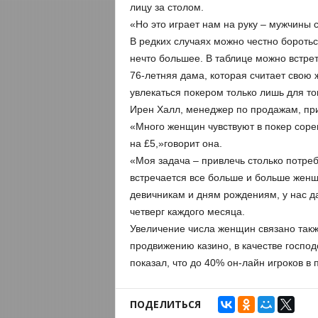
лицу за столом.
«Но это играет нам на руку – мужчины 
В редких случаях можно честно бороть
нечто большее. В таблице можно встре
76-летняя дама, которая считает свою 
увлекаться покером только лишь для то
Ирен Халл, менеджер по продажам, при
«Много женщин чувствуют в покер сорев
на £5,»говорит она.
«Моя задача – привлечь столько потреб
встречается все больше и больше жен
девичникам и дням рождениям, у нас д
четверг каждого месяца.
Увеличение числа женщин связано такж
продвижению казино, в качестве госпо
показал, что до 40% он-лайн игроков в
ПОДЕЛИТЬСЯ