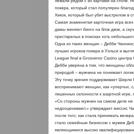
лежали рядом с их картами на столе. Н
покера, который стал популярен благод
Хикок, который был убит выстрелом в с
Самая знаменитая карточная игра всех 
дамы меняют бинго на блэк джэк, а ск
престарелых в поисках хоть небольшог
Одна из таких женщин – Дебби Чаннинг
лучших игроков покера в Уэльсе и выгля
League final в Grosvenor Casino центра
Дебби уверена в том, что женщины об
природой – мужчина не понимает логи
Эту точку зрения поддерживает Ширли Р
воспринимают женщин, как «упертых, с
лишенных склонности к азартной игре,
«Со стороны мужчин на самом деле не ч
недооценивают,» утверждает миссис Чан
после того, как стала принимать вечера
стало семейным бизнесом с мужем Деб
являющимися высоко квалифицированны