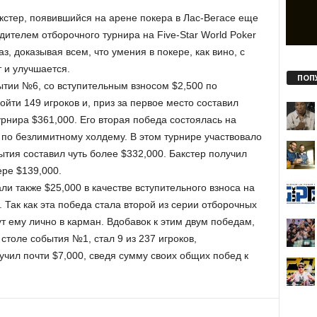
стер, появившийся на арене покера в Лас-Вегасе еще
дителем отборочного турнира на Five-Star World Poker
аз, доказывая всем, что умения в покере, как вино, с
 и улучшается.
ПОП
ытии №6, со вступительным взносом $2,500 по
йти 149 игроков и, приз за первое место составил
рнира $361,000. Его вторая победа состоялась на
 по безлимитному холдему. В этом турнире участвовало
тия составил чуть более $332,000. Бакстер получил
ре $139,000.
ли также $25,000 в качестве вступительного взноса на
 Так как эта победа стала второй из серии отборочных
ут ему лично в карман. Вдобавок к этим двум победам,
столе события №1, стал 9 из 237 игроков,
учил почти $7,000, сведя сумму своих общих побед к