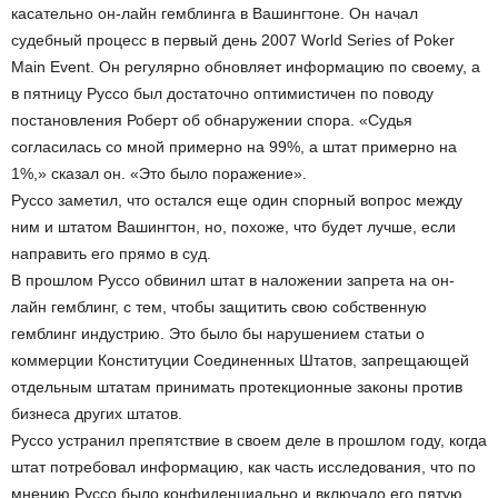
касательно он-лайн гемблинга в Вашингтоне. Он начал
судебный процесс в первый день 2007 World Series of Poker
Main Event. Он регулярно обновляет информацию по своему, а
в пятницу Руссо был достаточно оптимистичен по поводу
постановления Роберт об обнаружении спора. «Судья
согласилась со мной примерно на 99%, а штат примерно на
1%,» сказал он. «Это было поражение».
Руссо заметил, что остался еще один спорный вопрос между
ним и штатом Вашингтон, но, похоже, что будет лучше, если
направить его прямо в суд.
В прошлом Руссо обвинил штат в наложении запрета на он-
лайн гемблинг, с тем, чтобы защитить свою собственную
гемблинг индустрию. Это было бы нарушением статьи о
коммерции Конституции Соединенных Штатов, запрещающей
отдельным штатам принимать протекционные законы против
бизнеса других штатов.
Руссо устранил препятствие в своем деле в прошлом году, когда
штат потребовал информацию, как часть исследования, что по
мнению Руссо было конфиденциально и включало его пятую