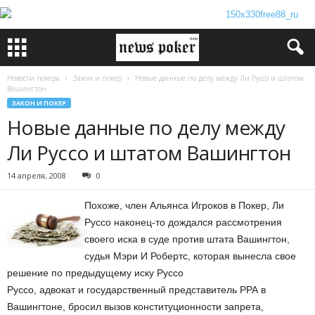
Новости покера
Закон и покер
Новые данные по делу между Ли Руссо и штатом
Вашингтон
ЗАКОН И ПОКЕР
Новые данные по делу между
Ли Руссо и штатом Вашингтон
14 апреля, 2008
0
Похоже, член Альянса Игроков в Покер, Ли
Руссо наконец-то дождался рассмотрения
своего иска в суде против штата Вашингтон,
судья Мэри И Робертс, которая вынесла свое
решение по предыдущему иску Руссо
Руссо, адвокат и государственный представитель РРА в
Вашингтоне, бросил вызов конституционности запрета,