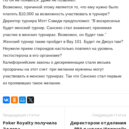
Но он не появился. Даже не позвонил.
Возможно, причиной этому является то, что ему нужно было
платить $10,000 за возможность участвовать в турнире?
Директор турнира Мэтт Сэвидж предположил: “В воскресенье
будет женский турнир. Сансеко стал знаменит, принимая
участие в женских турнирах. Возможно, он будет там.”
Женский турнир также пройдет в Bay 101. Будет ли Джоуз там?
Неужели прием стероидов настолько повлиял на уровень
тестостерона в его организме?
Калифорнийские законы о дискриминации стали весьма
прозрачны на этот счет: при желании мужчины могут
участвовать в женских турнирах. Так что Сансеко стал первым
из проявивших такое желание.
Предыдущая статья
Следующая статья
Poker Royalty получила
Директором отделения
Эдлера
PPA в штате Иллинойс