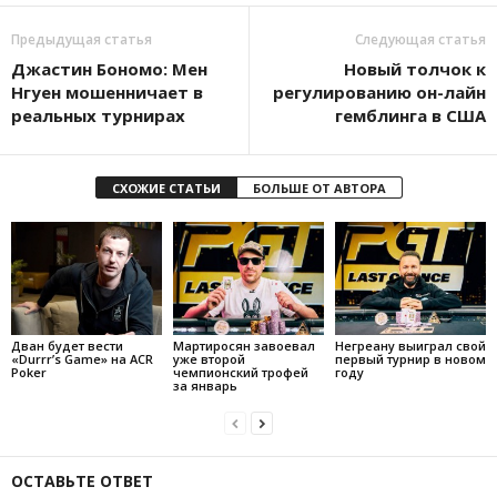
Предыдущая статья
Следующая статья
Джастин Бономо: Мен
Новый толчок к
Нгуен мошенничает в
регулированию он-лайн
реальных турнирах
гемблинга в США
СХОЖИЕ СТАТЬИ
БОЛЬШЕ ОТ АВТОРА
Дван будет вести
Мартиросян завоевал
Негреану выиграл свой
«Durrr’s Game» на ACR
уже второй
первый турнир в новом
Poker
чемпионский трофей
году
за январь
ОСТАВЬТЕ ОТВЕТ