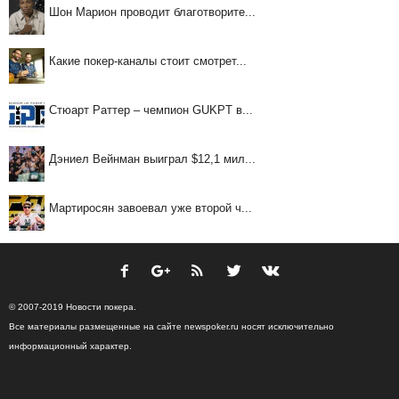
Шон Марион проводит благотворите...
Какие покер-каналы стоит смотрет...
Стюарт Раттер – чемпион GUKPT в...
Дэниел Вейнман выиграл $12,1 мил...
Мартиросян завоевал уже второй ч...
© 2007-2019 Новости покера.
Все материалы размещенные на сайте newspoker.ru носят исключительно
информационный характер.