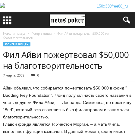
Новости покера
Покер в лицах
Фил Айви пожертвовал $50,000 на
благотворительность
ПОКЕР В ЛИЦАХ
Фил Айви пожертвовал $50,000
на благотворительность
7 марта, 2008
0
Айви объявил, что собирается пожертвовать $50,000 в фонд “
Budding Ivey Foundation”. Фонд получил часть своего названия в
честь дедушки Фила Айви, — Леонарда Симмонса, по прозвищу
“Bud”, который всю свою жизнь был филантропом и занимался
благотворительностью.
Главой фонда является Р. Уинстон Морган. – а мать Фила,
выполняет функции казначея. В данный момент, фонд имеет