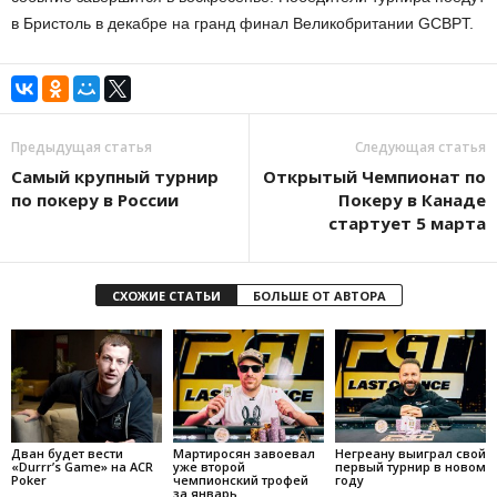
в Бристоль в декабре на гранд финал Великобритании GCBPT.
Предыдущая статья
Следующая статья
Самый крупный турнир
Открытый Чемпионат по
по покеру в России
Покеру в Канаде
стартует 5 марта
СХОЖИЕ СТАТЬИ
БОЛЬШЕ ОТ АВТОРА
Дван будет вести
Мартиросян завоевал
Негреану выиграл свой
«Durrr’s Game» на ACR
уже второй
первый турнир в новом
Poker
чемпионский трофей
году
за январь