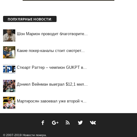
ПОПУЛЯРНЫЕ НОВОСТИ:
Шон Марион проводит благотворите...
Какие покер-каналы стоит смотрет...
Стюарт Раттер – чемпион GUKPT в...
Дэниел Вейнман выиграл $12,1 мил...
Мартиросян завоевал уже второй ч...
© 2007-2019 Новости покера.