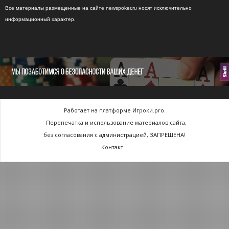
Все материалы размещенные на сайте newspoker.ru носят исключительно
информационный характер.
Работает на платформе Игроки.pro.
Перепечатка и использование материалов сайта,
без согласования с администрацией, ЗАПРЕЩЕНА!
Контакт