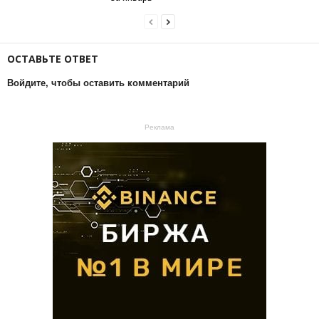
ОСТАВЬТЕ ОТВЕТ
Войдите, чтобы оставить комментарий
Реклама