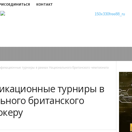
ПРИСОЕДИНИТЬСЯ
КОНТАКТ
ификационные турниры в рамках Национального британского чемпионата
икационные турниры в
ьного британского
океру