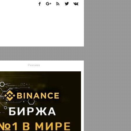
Реклама