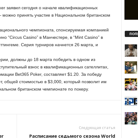
ker заявил сегодня о начале квалификационных
 — можно принять участие в Национальном британском
национального чемпионата, спонсируемая компанией
ПОП
ино “Circus Casino” в Манчестере, в “Mint Casino” в
Ноттингеме. Серия турниров начнется 26 марта, и
рии, должны до 18 марта победить в одном из
тупительный взнос в квалификационных сателлитах,
ации Bet365 Poker, составляет $1.20. За победу
ет, общей стоимостью в $3,000, который позволит им
ональном британском чемпионате по покеру.
Следующая статья
er
Расписание седьмого сезона World