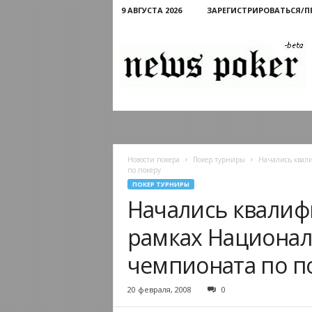
9 АВГУСТА 2026
ЗАРЕГИСТРИРОВАТЬСЯ/
Новости
покера
Новости покера
Покер турниры
Начались квал
по покеру
ПОКЕР ТУРНИРЫ
Начались квалиф
рамках Национал
чемпионата по п
20 февраля, 2008
0