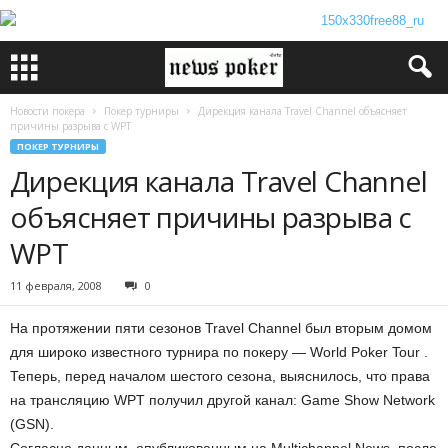
Новости покера
Покер турниры
Дирекция канала Travel Channel объясняет
причины разрыва с WPT
ПОКЕР ТУРНИРЫ
Дирекция канала Travel Channel
объясняет причины разрыва с
WPT
11 февраля, 2008
0
На протяжении пяти сезонов Travel Channel был вторым домом
для широко известного турнира по покеру — World Poker Tour .
Теперь, перед началом шестого сезона, выяснилось, что права
на трансляцию WPT получил другой канал: Game Show Network
(GSN).