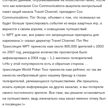
Согласно данным, опубликованным на Multichannel News, после
того как компания Cox Communications выкупила контрольный
пакет акций канала Travel Channel, президент Cox
Communications, Пэт Эссер, объявил о том, что телеканал не
будет больше транслировать события из мира азартных игр, а
вернется к своим корням, к освещению путешествий.
\» WPT для нас, все равно что запрещенные препараты для
наркомана,\» сказал директор Travel Channel, Пэт Янг.
Трансляция WPT принесла нам около 800,000 зрителей с 2003
по 2007 год, рекордное количество просмотров было
зафиксировано в 2004 году – 1,1 миллион телезрителей.
\»Но у этой популярности есть и обратная сторона …
трансляция World Poker Tour принесла нам рейтинг, но так же
нанесла необратимый урон нашему бренду в глазах
телезрителей, увлекающихся путешествиями. Им пришлось
искать нужную информацию на других каналах, и мы потеряли
своего постоянного зрителя. Все-таки, мы решили остановиться
на путешествиях, ведь изначально наш канал именно этому был
и посвящен.\»