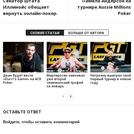
Сенатор штата
Памела Андерсон на
Иллинойс обещает
турнире Aussie Millions
вернуть онлайн-покер.
Poker
СХОЖИЕ СТАТЬИ
БОЛЬШЕ ОТ АВТОРА
Дван будет вести
Мартиросян завоевал
Негреану выиграл свой
«Durrr’s Game» на ACR
уже второй
первый турнир в новом
Poker
чемпионский трофей
году
за январь
ОСТАВЬТЕ ОТВЕТ
Войдите, чтобы оставить комментарий