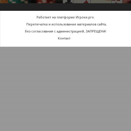
Работает на платформе Игроки.pro.
Перепечатка и использование материалов сайта,
без согласования с администрацией, ЗАПРЕЩЕНА!
Контакт