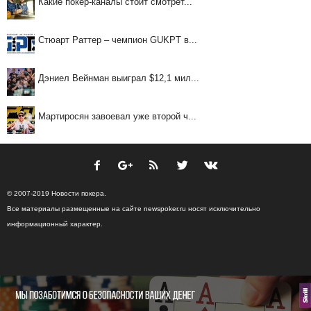
Какие покер-каналы стоит смотрет...
Стюарт Раттер – чемпион GUKPT в...
Дэниел Вейнман выиграл $12,1 мил...
Мартиросян завоевал уже второй ч...
© 2007-2019 Новости покера.
Все материалы размещенные на сайте newspoker.ru носят исключительно
информационный характер.