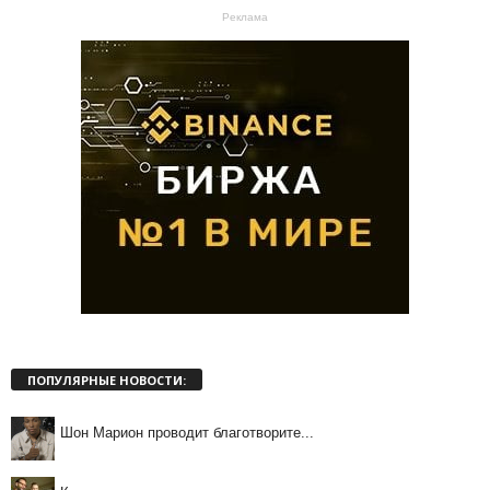
Реклама
ПОПУЛЯРНЫЕ НОВОСТИ:
Шон Марион проводит благотворите...