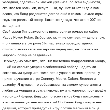
холодной, сдержанной маской Джеймса, по всей видимости,
скрывается большой, испуганный, пушистый кот. Я даю вам
слово, что Бонд разденется догола ещё в самом начале игры,
ведь это реальный покер. Какая же досада, что агент 007 не
женщина!»
Свой вызов Янг разместил в пресс-релизе релизе на сайте
Paddy Power Poker. Выбор места, — не случаен, — дело в том,
что именно в этом руме Янг частенько проводил время,
отшлифовывая свое мастерство перед тем, как поехать на
мировой покер на раздевание.
Необходимо отметить, что Янг постоянно поддразнивал Бонда,
— «Я на столько уверен в собственной победе над этими
секретными супер-агентами, что с удовольствием приглашу
принять участие в игре Connery, Moore, Dalton, Brosnan и
Lazenby. Я думаю, что собравшиеся за столом супер-агенты —
любимцы женщин и секс-символы, ну и я, конечно, произведём
настоящий фурор. Девушки по всему миру будут потрясены и
взволнованны до невозможности! Особенно будут потрясены
девушки, которых приведут на игру плохие мальчики в лице