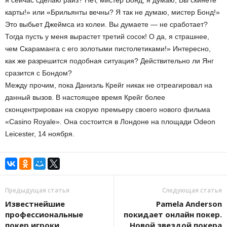
я сейчас сделаю райз? Нет, мистер Бонд, я думаю, Вы скинете
карты!» или «Брильянты вечны? Я так не думаю, мистер Бонд!»
Это выбьет Джеймса из колеи. Вы думаете — не сработает?
Тогда пусть у меня вырастет третий сосок! О да, я страшнее,
чем Скараманга с его золотыми пистолетиками!» Интересно,
как же разрешится подобная ситуация? Действительно ли Янг
сразится с Бондом?
Между прочим, пока Даниэль Крейг никак не отреагировал на
данный вызов. В настоящее время Крейг более
сконцентрирован на скорую премьеру своего нового фильма
«Casino Royale». Она состоится в Лондоне на площади Odeon
Leicester, 14 ноября.
Предыдущая статья
Следующая статья
Известнейшие
Pamela Anderson
профессиональные
покидает онлайн покер.
покер игроки
Новой звездой покера