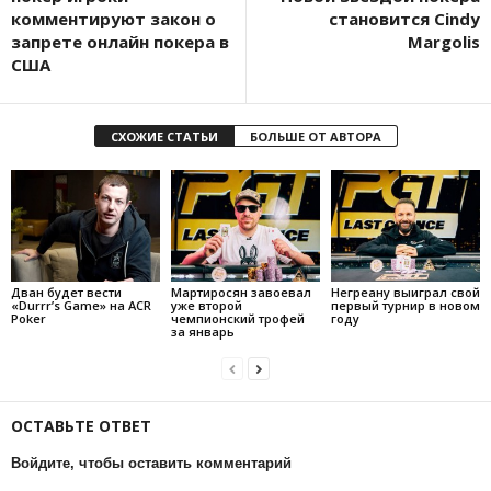
комментируют закон о
становится Cindy
запрете онлайн покера в
Margolis
США
СХОЖИЕ СТАТЬИ
БОЛЬШЕ ОТ АВТОРА
Дван будет вести
Мартиросян завоевал
Негреану выиграл свой
«Durrr’s Game» на ACR
уже второй
первый турнир в новом
Poker
чемпионский трофей
году
за январь
ОСТАВЬТЕ ОТВЕТ
Войдите, чтобы оставить комментарий