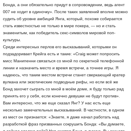
Бонда, а они обязательно придут в сопровождении, ведь агент
007 не ходит в одиночку». После таких заявлений вполне можно
судить об уровне амбиций Янга, который, похоже собирается
стать известностью не только в мире покера, — но и стать
знаменитым, как победитель секс-символов мировой поп-
культуры.
Среди интересных перлов его высказываний, которыми он
подзадоривает Крейга есть и такие: «Craig может попросить
мисс Манипенни связаться со мной по секретной телефонной
линии и назначить место и время встречи, а точнее игры. Я
надеюсь, что таким местом встречи станет сверкающий кратер
вулкана или экзотические подводные рифы, но если всё же
Бонд захочет сыграть со мной в моём доме, я буду только рад
принять его у себя, если конечно девушки не будут против».
Вам интересно, что же еще сказал Янг? У нас есть еще
несколько замечательных высказываний. В частности, в одном
из мест он признается: «Знаете, я даже начал работать над
разработкой фраз призванных сокрушить Бонда: «Вы думаете,