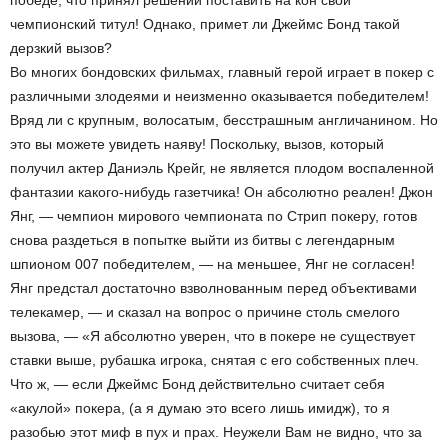
победе, что принял решении поставить на кон свой
чемпионский титул! Однако, примет ли Джеймс Бонд такой
дерзкий вызов?
Во многих бондовских фильмах, главный герой играет в покер с
различными злодеями и неизменно оказывается победителем!
Вряд ли с крупным, волосатым, бесстрашным англичанином. Но
это вы можете увидеть наяву! Поскольку, вызов, который
получил актер Даниэль Крейг, не является плодом воспаленной
фантазии какого-нибудь газетчика! Он абсолютно реален! Джон
Янг, — чемпион мирового чемпионата по Стрип покеру, готов
снова раздеться в попытке выйти из битвы с легендарным
шпионом 007 победителем, — на меньшее, Янг не согласен!
Янг предстал достаточно взволнованным перед объективами
телекамер, — и сказал на вопрос о причине столь смелого
вызова, — «Я абсолютно уверен, что в покере не существует
ставки выше, рубашка игрока, снятая с его собственных плеч.
Что ж, — если Джеймс Бонд действительно считает себя
«акулой» покера, (а я думаю это всего лишь имидж), то я
разобью этот миф в пух и прах. Неужели Вам не видно, что за