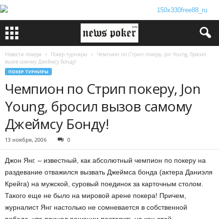
Новости покера
Покер турниры
Чемпион по Стрип покеру, Jon Young, бросил
вызов самому Джеймсу Бонду!
ПОКЕР ТУРНИРЫ
Чемпион по Стрип покеру, Jon
Young, бросил вызов самому
Джеймсу Бонду!
13 ноября, 2006
0
Джон Янг. – известный, как абсолютный чемпион по покеру на
раздевание отважился вызвать Джеймса бонда (актера Даниэля
Крейга) на мужской, суровый поединок за карточным столом.
Такого еще не было на мировой арене покера! Причем,
журналист Янг настолько не сомневается в собственной