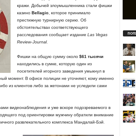
кражи. Добычей злоумышленника стали фишки
казино
Bellagio
, которое принимало
престижную турнирную серию. Об
обстоятельствах соответствующего
ПОП
расследования сообщает издание
Las Vegas
Review-Journal
.
Фишки на общую сумму около
$61 тысячи
находились в сумке, которую один из
посетителей игорного заведения умыкнул в
бный момент. В офисе полиции не уточняют, кому именно
бо из клиентов либо за жетонами не уследили сами
ами видеонаблюдения и уже вскоре подозреваемого в
одящего под ориентировки мужчину обратили внимание
ничного развлекательного комплекса Мандалай-Бэй.