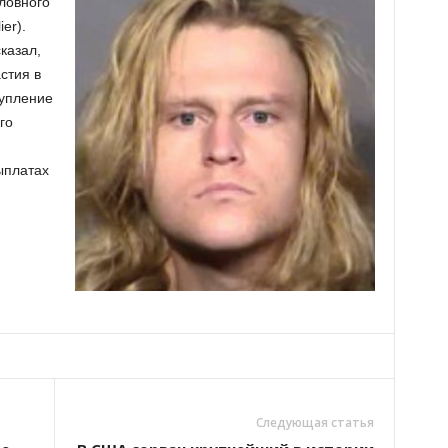
оловного
ier).
казал,
стия в
тупление
го
ыплатах
Следующая статья