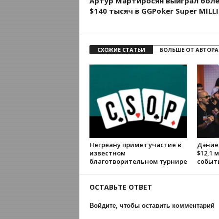
Артур Мартиросян выиграл бол
$140 тысяч в GGPoker Super MILL
СХОЖИЕ СТАТЬИ
БОЛЬШЕ ОТ АВТОРА
Негреану примет участие в
Дэние
известном
$12,1 
благотворительном турнире
событ
ОСТАВЬТЕ ОТВЕТ
Войдите, чтобы оставить комментарий