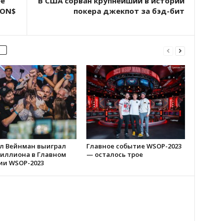
ее
В США сорван крупнейший в истории
ION$
покера джекпот за бэд-бит
л Вейнман выиграл
Главное событие WSOP-2023
миллиона в Главном
— осталось трое
ии WSOP-2023