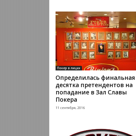
Покер в лицах
Определилась финальная
десятка претендентов на
попадание в Зал Славы
Покера
11 сентября, 2016