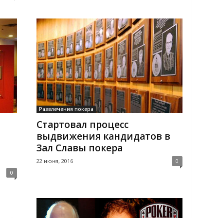
Развлечения покера
Стартовал процесс
выдвижения кандидатов в
Зал Славы покера
22 июня, 2016
0
0