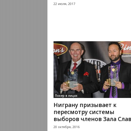
22 июля, 2017
Покер в лицах
Ниграну призывает к
пересмотру системы
выборов членов Зала Сла
20 октября, 2016