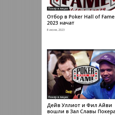
Покер в лицах
Отбор в Poker Hall of Fame
2023 начат
8 июня, 2023
Покер в лицах
Дейв Уллиот и Фил Айви
вошли в Зал Славы Покер