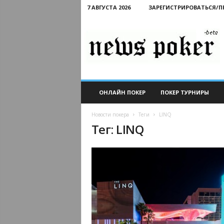
7 АВГУСТА 2026
ЗАРЕГИСТРИРОВАТЬСЯ/
Новости
покера
ОНЛАЙН ПОКЕР
ПОКЕР ТУРНИРЫ
Новости покера
Теги
LINQ
Тег: LINQ