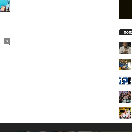
ПОП
0