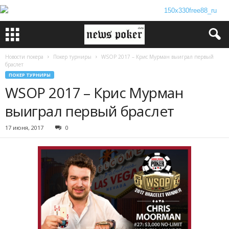
Новости покера
Покер турниры
WSOP 2017 – Крис Мурман выиграл первый
браслет
ПОКЕР ТУРНИРЫ
WSOP 2017 – Крис Мурман
выиграл первый браслет
17 июня, 2017
0