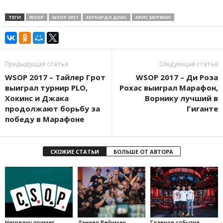
ТЕГИ
WSOP
WSOP 2017
БЕРНАРДО ДИАС
КРИС МУРМАН
Предыдущая статья
Следующая статья
WSOP 2017 – Тайлер Грот
WSOP 2017 – Ди Роза
выиграл турнир PLO,
Рохас выиграл Марафон,
Хокинс и Джака
Ворнику лучший в
продолжают борьбу за
Гиганте
победу в Марафоне
СХОЖИЕ СТАТЬИ
БОЛЬШЕ ОТ АВТОРА
Негреану примет
Дэниел Вейнман
Главное событие