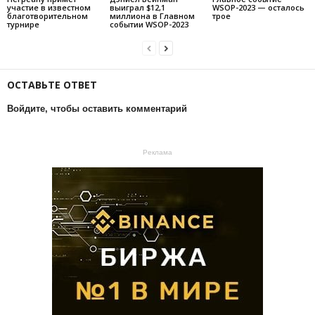
участие в известном
выиграл $12,1
WSOP-2023 — осталось
благотворительном
миллиона в Главном
трое
турнире
событии WSOP-2023
ОСТАВЬТЕ ОТВЕТ
Войдите, чтобы оставить комментарий
Реклама