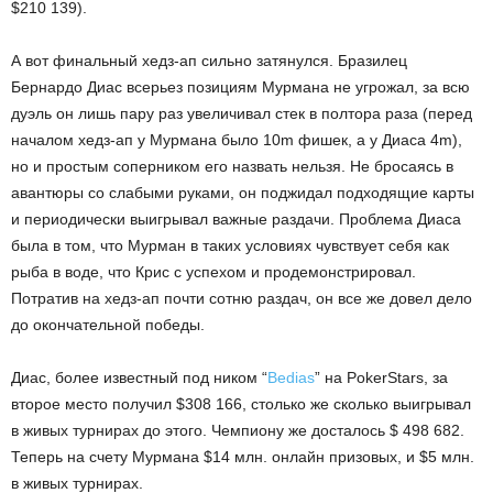
$210 139).
А вот финальный хедз-ап сильно затянулся. Бразилец
Бернардо Диас всерьез позициям Мурмана не угрожал, за всю
дуэль он лишь пару раз увеличивал стек в полтора раза (перед
началом хедз-ап у Мурмана было 10m фишек, а у Диаса 4m),
но и простым соперником его назвать нельзя. Не бросаясь в
авантюры со слабыми руками, он поджидал подходящие карты
и периодически выигрывал важные раздачи. Проблема Диаса
была в том, что Мурман в таких условиях чувствует себя как
рыба в воде, что Крис с успехом и продемонстрировал.
Потратив на хедз-ап почти сотню раздач, он все же довел дело
до окончательной победы.
Диас, более известный под ником “
Bedias
” на PokerStars, за
второе место получил $308 166, столько же сколько выигрывал
в живых турнирах до этого. Чемпиону же досталось $ 498 682.
Теперь на счету Мурмана $14 млн. онлайн призовых, и $5 млн.
в живых турнирах.