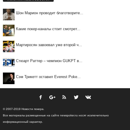
Шон Марион проводит благотворите...
Какие покер-каналы стоит смотрет...
Мартиросян завоевал уже второй ч...
Стюарт Раттер – чемпион GUKPT в...
Сэм Трикетт оставил Everest Poke...
© 2007-2019 Новости покера.
Все материалы размещенные на сайте newspoker.ru носят исключительно
информационный характер.