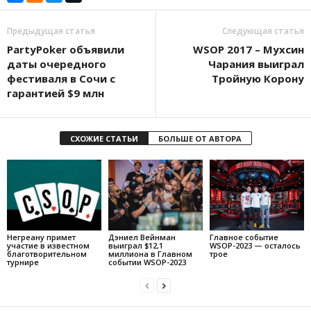
Предыдущая статья
Следующая статья
PartyPoker объявили
WSOP 2017 – Мухсин
даты очередного
Чарания выиграл
фестиваля в Сочи с
Тройную Корону
гарантией $9 млн
СХОЖИЕ СТАТЬИ
БОЛЬШЕ ОТ АВТОРА
Негреану примет
Дэниел Вейнман
Главное событие
участие в известном
выиграл $12,1
WSOP-2023 — осталось
благотворительном
миллиона в Главном
трое
турнире
событии WSOP-2023