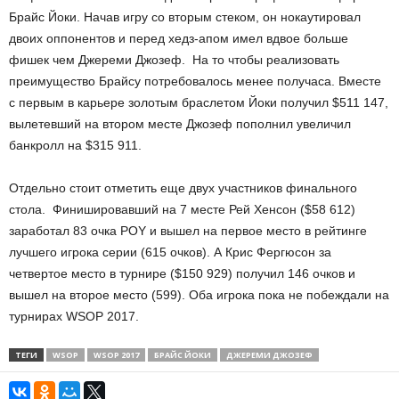
Брайс Йоки. Начав игру со вторым стеком, он нокаутировал
двоих оппонентов и перед хедз-апом имел вдвое больше
фишек чем Джереми Джозеф. На то чтобы реализовать
преимущество Брайсу потребовалось менее получаса. Вместе
с первым в карьере золотым браслетом Йоки получил $511 147,
вылетевший на втором месте Джозеф пополнил увеличил
банкролл на $315 911.
Отдельно стоит отметить еще двух участников финального
стола. Финишировавший на 7 месте Рей Хенсон ($58 612)
заработал 83 очка POY и вышел на первое место в рейтинге
лучшего игрока серии (615 очков). А Крис Фергюсон за
четвертое место в турнире ($150 929) получил 146 очков и
вышел на второе место (599). Оба игрока пока не побеждали на
турнирах WSOP 2017.
ТЕГИ
WSOP
WSOP 2017
БРАЙС ЙОКИ
ДЖЕРЕМИ ДЖОЗЕФ