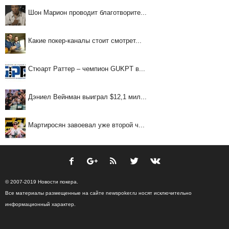
Шон Марион проводит благотворите...
Какие покер-каналы стоит смотрет...
Стюарт Раттер – чемпион GUKPT в...
Дэниел Вейнман выиграл $12,1 мил...
Мартиросян завоевал уже второй ч...
© 2007-2019 Новости покера.
Все материалы размещенные на сайте newspoker.ru носят исключительно
информационный характер.