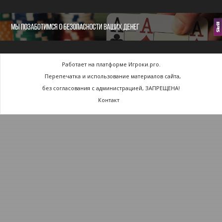
Работает на платформе Игроки.pro.
Перепечатка и использование материалов сайта,
без согласования с администрацией, ЗАПРЕЩЕНА!
Контакт