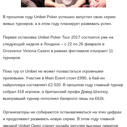
В прошлом году Unibet Poker успешно запустил свою серию
живых турниров, а в этом году планирует развивать успех.
Первая остановка Unibet Poker Tour 2017 состоится уже на
следующей неделе в Лондоне – с 22 по 26 февраля в
Grosvenor Victoria Casino в рамках фестиваля отыграют 11
турниров.
Пока тур от Unibet не может похвастаться огромными
призовыми. Участие в Main Event стоит £990, а бай-ин
хайроллера составляет £2 020. В прошлом году главный турнир
собрал 418 игроков, а британский профи Дэвид Шэллоу,
выигравший турнир пополнил банкролл лишь на £62k.
Организаторы не собираются останавливаться на этих цифрах
и продолжают развивать новую серию. В этом году главной
звездой Unibet Open станет онлайн регуляр высоких лимитов