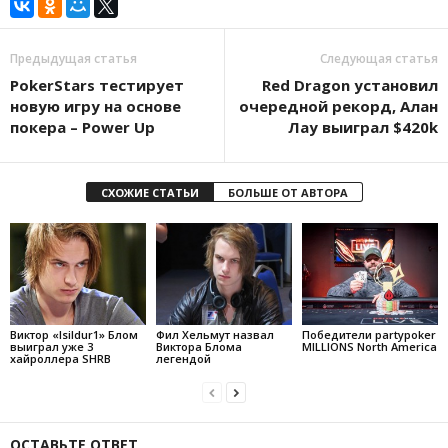
Предыдущая статья
Следующая статья
PokerStars тестирует
Red Dragon установил
новую игру на основе
очередной рекорд, Алан
покера – Power Up
Лау выиграл $420k
СХОЖИЕ СТАТЬИ
БОЛЬШЕ ОТ АВТОРА
Виктор «Isildur1» Блом
Фил Хельмут назвал
Победители partypoker
выиграл уже 3
Виктора Блома
MILLIONS North America
хайроллера SHRB
легендой
ОСТАВЬТЕ ОТВЕТ