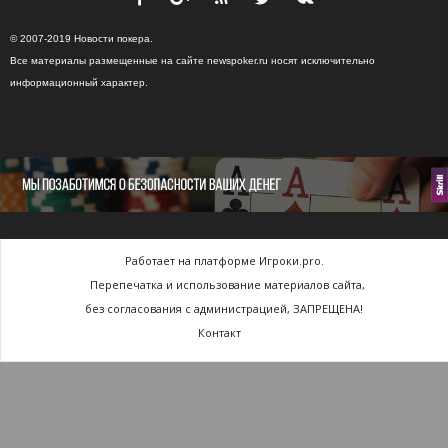
© 2007-2019 Новости покера.
Все материалы размещенные на сайте newspoker.ru носят исключительно
информационный характер.
Работает на платформе Игроки.pro.
Перепечатка и использование материалов сайта,
без согласования с администрацией, ЗАПРЕЩЕНА!
Контакт